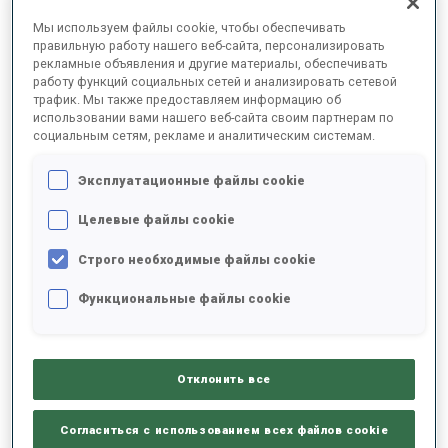
Мы используем файлы cookie, чтобы обеспечивать
правильную работу нашего веб-сайта, персонализировать
All
Женщины
Мужчины
рекламные объявления и другие материалы, обеспечивать
работу функций социальных сетей и анализировать сетевой
трафик. Мы также предоставляем информацию об
использовании вами нашего веб-сайта своим партнерам по
социальным сетям, рекламе и аналитическим системам.
Эксплуатационные файлы cookie
ПОСЛЕДНИЕ РЕЗУЛЬТАТЫ: ОТКРЫТЫЙ
Целевые файлы cookie
ЧЕМПИОНАТ ЕВРОПЫ IBU СРЕДИ ЮНИОРОВ
Строго необходимые файлы cookie
Функциональные файлы cookie
ЯНВ.
вск
11:15
25
12 KM MASS START 60 J.MEN
Отклонить все
Окончательные результаты
2026
Согласиться с использованием всех файлов cookie