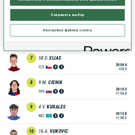
5
37
S.
SUPRUN
Сохранить выбор
19:47.2
UKR
2
0
+41.7
Настройки файлов cookie
6
39
L.
ABRAHAM
19:49.1
CZE
2
1
+43.6
7
58
D.
ELIAS
20:04.4
CZE
0
2
+58.9
8
9
M.
CIENIK
20:10.3
SVK
0
2
+1:04.8
9
4
V.
KURALES
20:13.8
KAZ
0
2
+1:08.3
10
16
A.
VUKOVIC