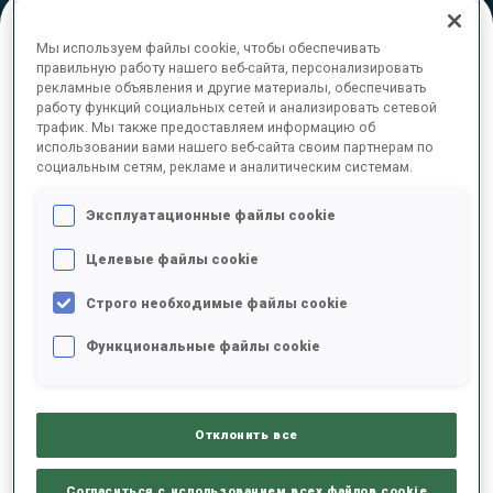
Мы используем файлы cookie, чтобы обеспечивать
ОКОНЧАТЕЛЬНЫЕ РЕЗУЛЬТАТЫ
правильную работу нашего веб-сайта, персонализировать
рекламные объявления и другие материалы, обеспечивать
работу функций социальных сетей и анализировать сетевой
трафик. Мы также предоставляем информацию об
использовании вами нашего веб-сайта своим партнерам по
социальным сетям, рекламе и аналитическим системам.
1
5
B.
BORKOVSKYI
UKR
1
0
19:05.5
Эксплуатационные файлы cookie
2
17
S.
KINASH
Целевые файлы cookie
19:06.0
UKR
0
0
+0.5
Строго необходимые файлы cookie
3
26
V.
MANDZYN
Функциональные файлы cookie
19:17.4
UKR
1
0
+11.9
Отклонить все
4
15
M.
LEGOVIC
19:29.4
CRO
1
2
+23.9
Согласиться с использованием всех файлов cookie