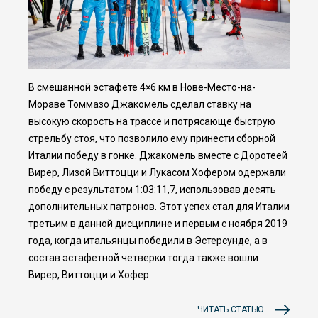
В смешанной эстафете 4×6 км в Нове-Место-на-
Мораве Томмазо Джакомель сделал ставку на
высокую скорость на трассе и потрясающе быструю
стрельбу стоя, что позволило ему принести сборной
Италии победу в гонке. Джакомель вместе с Доротеей
Вирер, Лизой Виттоцци и Лукасом Хофером одержали
победу с результатом 1:03:11,7, использовав десять
дополнительных патронов. Этот успех стал для Италии
третьим в данной дисциплине и первым с ноября 2019
года, когда итальянцы победили в Эстерсунде, а в
состав эстафетной четверки тогда также вошли
Вирер, Виттоцци и Хофер.
ЧИТАТЬ СТАТЬЮ