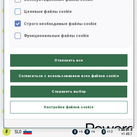
1:03:36.4
2
FRA
0
0
0
+
5
+
2
+
7
Целевые файлы cookie
+24.7
Строго необходимые файлы cookie
1:04:08.9
3
CZE
0
0
0
+
1
+
6
+
7
+57.2
Функциональные файлы cookie
1:04:11.2
4
USA
0
0
0
+
3
+
4
+
7
+59.5
Отклонить все
1:04:32.6
5
SWE
0
0
0
+
5
+
3
+
8
+1:20.9
Согласиться с использованием всех файлов cookie
1:04:52.8
6
NOR
Сохранить выбор
0
2
2
+
3
+
5
+
8
+1:41.1
Настройки файлов cookie
1:04:55.0
7
AUT
0
0
0
+
2
+
5
+
7
+1:43.3
1:05:01.4
8
SLO
0
0
0
+
6
+
6
+
12
+1:49.7