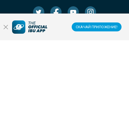
СКАЧАЙ ПРИЛОЖЕНИЕ!
ЗАГРУЗИТЕ ОФИЦИАЛЬНОЕ МОБИЛЬНОЕ
ПРИЛОЖЕНИЕ IBU
© 2026 IBU INTERNATIONAL BIATHLON UNION
|
ПОЛИТИКА КОНФИДЕНЦИАЛЬНОСТИ
|
УСЛОВИЯ ИСПОЛЬЗОВАНИЯ
|
НАСТРОЙКИ ФАЙЛОВ COOKIE