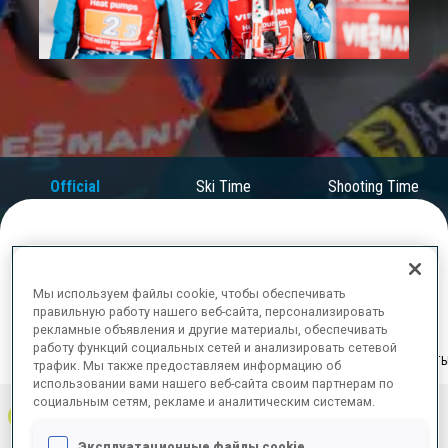
Play
Video
Official
Ski Time
Shooting Time
Results
ОКОНЧАТЕЛЬНЫЕ РЕЗУЛЬТАТЫ
Мы используем файлы cookie, чтобы обеспечивать
правильную работу нашего веб-сайта, персонализировать
рекламные объявления и другие материалы, обеспечивать
работу функций социальных сетей и анализировать сетевой
ЛЕЖА | СТОЯ
ВСЕГО
РЕЗУЛЬТАТ
трафик. Мы также предоставляем информацию об
использовании вами нашего веб-сайта своим партнерам по
социальным сетям, рекламе и аналитическим системам.
1
ITA
0
0
0
1:03:11.7
+
4
+
6
+
10
Эксплуатационные файлы cookie