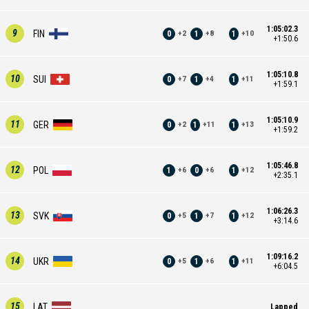
1:05:02.3
9
FIN
0
1
1
+
2
+
8
+
10
+1:50.6
1:05:10.8
10
SUI
0
1
1
+
7
+
4
+
11
+1:59.1
1:05:10.9
11
GER
0
1
1
+
2
+
11
+
13
+1:59.2
1:05:46.8
12
POL
1
0
1
+
6
+
6
+
12
+2:35.1
1:06:26.3
13
SVK
0
1
1
+
5
+
7
+
12
+3:14.6
1:09:16.2
14
UKR
0
1
1
+
5
+
6
+
11
+6:04.5
15
LAT
Lapped