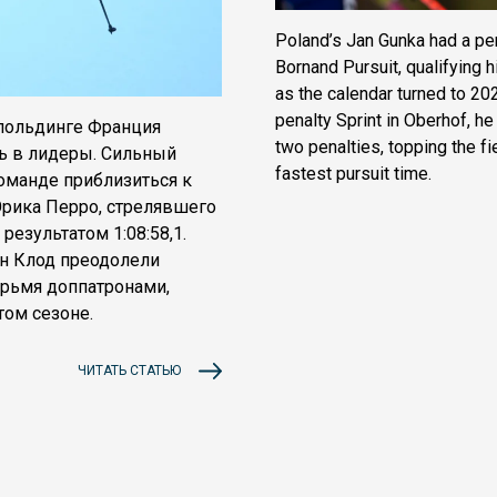
Poland’s Jan Gunka had a pe
Bornand Pursuit, qualifying 
as the calendar turned to 2026
penalty Sprint in Oberhof, he
упольдинге Франция
two penalties, topping the fi
сь в лидеры. Сильный
fastest pursuit time.
оманде приблизиться к
Эрика Перро, стрелявшего
результатом 1:08:58,1.
н Клод преодолели
рьмя доппатронами,
том сезоне.
ЧИТАТЬ СТАТЬЮ