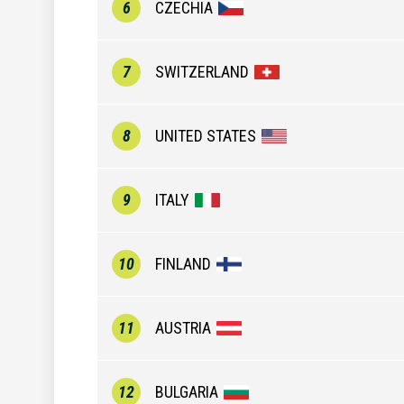
6
CZECHIA
7
SWITZERLAND
8
UNITED STATES
9
ITALY
10
FINLAND
11
AUSTRIA
12
BULGARIA