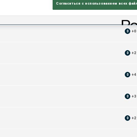
Согласиться с использованием всех фай
ЛЕЖА
0
+
0
0
+
2
0
+
4
0
+
3
0
+
2