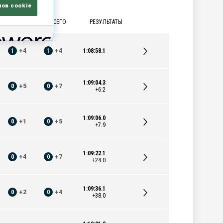
лов cookie
 | СТОЯ
ВСЕГО
РЕЗУЛЬТАТЫ
1
+
4
1
+
4
1:08:58.1
1:09:04.3
0
+
5
0
+
7
+6.2
1:09:06.0
0
+
1
0
+
5
+7.9
1:09:22.1
0
+
4
0
+
7
+24.0
1:09:36.1
0
+
2
0
+
4
+38.0