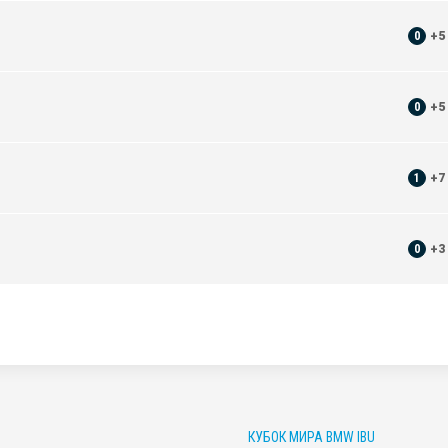
0
+
5
0
+
5
1
+
7
0
+
3
КУБОК МИРА BMW IBU