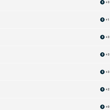
0
+
3
0
+
1
0
+
3
0
+
3
0
+
3
0
+
2
0
+
0