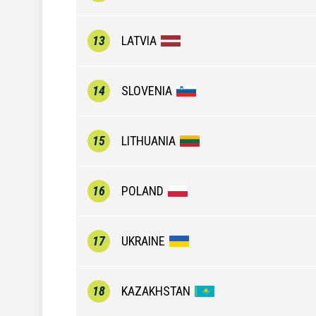
13
LATVIA
14
SLOVENIA
15
LITHUANIA
16
POLAND
17
UKRAINE
18
KAZAKHSTAN