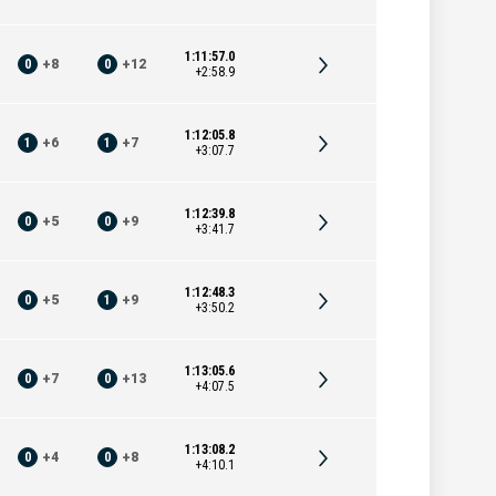
1:11:57.0
0
+
8
0
+
12
+2:58.9
1:12:05.8
1
+
6
1
+
7
+3:07.7
1:12:39.8
0
+
5
0
+
9
+3:41.7
1:12:48.3
0
+
5
1
+
9
+3:50.2
1:13:05.6
0
+
7
0
+
13
+4:07.5
1:13:08.2
0
+
4
0
+
8
+4:10.1