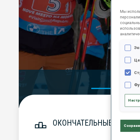
Мы исполь
персонали
социальны
использов
аналитиче
Эк
Це
Ст
Official Res
Фу
Настр
ОКОНЧАТЕЛЬНЫЕ РЕЗУЛЬ
Сохрани