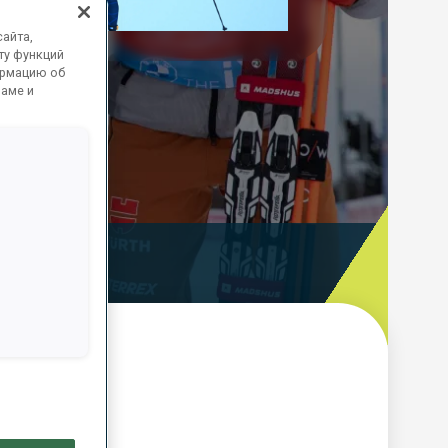
Play
айта,
ту функций
Video
ормацию об
ламе и
ooting Time