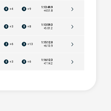
1:13:49.9
0
+
4
0
+
9
+4:51.8
1:13:59.3
0
+
3
0
+
8
+5:01.2
1:15:12.0
2
+
6
3
+
13
+6:13.9
1:16:12.3
0
+
3
0
+
6
+7:14.2