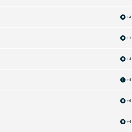
0
+
4
0
+
1
0
+
4
1
+
4
0
+
6
0
+
4