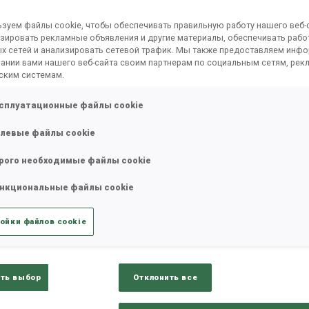
зуем файлы cookie, чтобы обеспечивать правильную работу нашего веб-с
зировать рекламные объявления и другие материалы, обеспечивать рабо
х сетей и анализировать сетевой трафик. Мы также предоставляем инф
ании вами нашего веб-сайта своим партнерам по социальным сетям, рек
ским системам.
сплуатационные файлы cookie
левые файлы cookie
рого необходимые файлы cookie
ults
Ski Time
Sh
нкциональные файлы cookie
ойки файлов cookie
ТАТЫ
ть выбор
Отклонить все