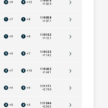
1:10:01.0
0
+
9
0
+
12
+1:02.9
1:10:05.8
1
+
7
1
+
8
+1:07.7
1:10:10.2
1
+
5
1
+
8
+1:12.1
1:10:12.3
0
+
4
0
+
7
+1:14.2
1:10:42.2
0
+
7
0
+
10
+1:44.1
1:11:17.1
0
+
4
0
+
6
+2:19.0
1:11:54.6
0
+
5
0
+
5
+2:56.5