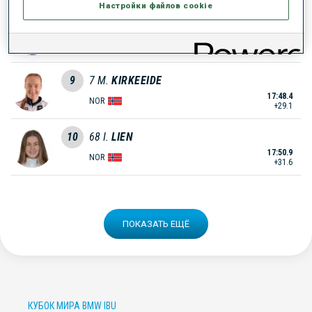
Настройки файлов cookie
8
20
S.
LEINAMO
17:47.0
FIN
+27.7
9
7
M.
KIRKEEIDE
17:48.4
NOR
+29.1
10
68
I.
LIEN
17:50.9
NOR
+31.6
ПОКАЗАТЬ ЕЩЁ
КУБОК МИРА BMW IBU