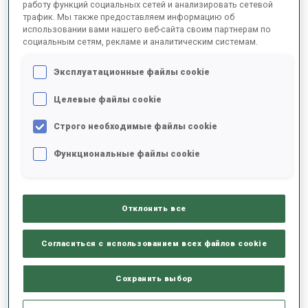
работу функций социальных сетей и анализировать сетевой
17:25.4
трафик. Мы также предоставляем информацию об
NOR
+6.1
использовании вами нашего веб-сайта своим партнерам по
социальным сетям, рекламе и аналитическим системам.
3
25
J.
BRAISAZ-BOUCHET
17:26.6
Эксплуатационные файлы cookie
FRA
+7.3
Целевые файлы cookie
4
11
L.
JEANMONNOT
17:31.5
Строго необходимые файлы cookie
FRA
+12.2
Функциональные файлы cookie
5
13
O.
MICHELON
17:31.8
FRA
+12.5
Отклонить все
6
43
H.
OEBERG
17:39.2
SWE
Согласиться с использованием всех файлов cookie
+19.9
7
65
R.
FEMSTEINEVIK
Сохранить выбор
17:43.1
NOR
+23.8