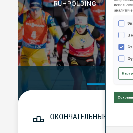
RUHPOLDING
использов
аналитиче
Эк
Це
Ст
Фу
Настр
Official Res
Сохрани
ОКОНЧАТЕЛЬНЫЕ РЕЗУЛЬ