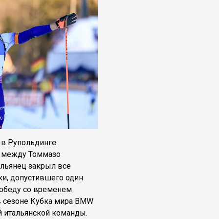
 в Рупольдинге
» между Томмазо
льянец закрыл все
ки, допустившего один
победу со временем
 в сезоне Кубка мира BMW
ей итальянской команды.