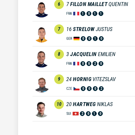
7
FILLON MAILLET
QUENTIN
6
FRA
1
0
1
1
16
STRELOW
JUSTUS
7
GER
0
0
1
0
3
JACQUELIN
EMILIEN
8
FRA
0
0
2
0
24
HORNIG
VITEZSLAV
9
CZE
0
0
0
2
20
HARTWEG
NIKLAS
10
SUI
2
0
1
0