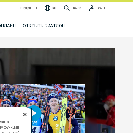
Внутри IBU
RU
Поиск
Войти
ОНЛАЙН
ОТКРЫТЬ БИАТЛОН
айта,
ту функций
ормацию об