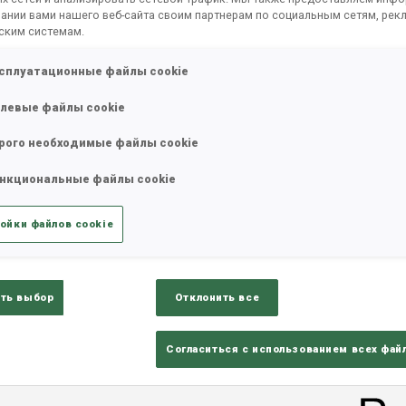
ании вами нашего веб-сайта своим партнерам по социальным сетям, рек
ским системам.
сплуатационные файлы cookie
левые файлы cookie
рого необходимые файлы cookie
нкциональные файлы cookie
ойки файлов cookie
ults
Ski Time
Sh
ть выбор
Отклонить все
Согласиться с использованием всех фай
ТАТЫ