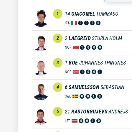
14
GIACOMEL
TOMMASO
1
ITA
0
0
0
0
2
LAEGREID
STURLA HOLM
2
NOR
1
0
0
0
1
BOE
JOHANNES THINGNES
3
NOR
1
0
0
1
6
SAMUELSSON
SEBASTIAN
4
SWE
0
0
1
0
21
RASTORGUJEVS
ANDREJS
5
LAT
0
0
1
0