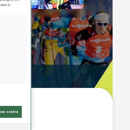
Play
ламе и
Video
ooting Time
лов cookie