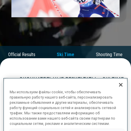
Play
Video
Official Results
Ski Time
Shooting Time
ОКОНЧАТЕЛЬНЫЕ РЕЗУЛЬТАТЫ – SKI TIME
Мы используем файлы cookie, чтобы обеспечивать
правильную работу нашего веб-сайта, персонализировать
рекламные объявления и другие материалы, обеспечивать
1
40
E.
PERROT
работу функций социальных сетей и анализировать сетевой
трафик. Мы также предоставляем информацию об
FRA
43:33.3
использовании вами нашего веб-сайта своим партнерам по
социальным сетям, рекламе и аналитическим системам.
2
56
Q.
FILLON MAILLET