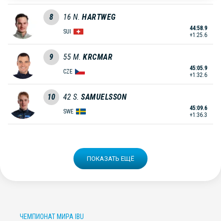
8
16
N.
HARTWEG
44:58.9
SUI
+1:25.6
9
55
M.
KRCMAR
45:05.9
CZE
+1:32.6
10
42
S.
SAMUELSSON
45:09.6
SWE
+1:36.3
ПОКАЗАТЬ ЕЩЁ
ЧЕМПИОНАТ МИРА IBU