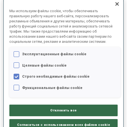
ОКОНЧАТЕЛЬНЫЕ РЕЗУЛЬТАТЫ – SKI TIME
Мы используем файлы cookie, чтобы обеспечивать
правильную работу нашего веб-сайта, персонализировать
рекламные объявления и другие материалы, обеспечивать
работу функций социальных сетей и анализировать сетевой
трафик. Мы также предоставляем информацию об
1
7
J.
BOTN
использовании вами нашего веб-сайта своим партнерам по
NOR
23:39.1
социальным сетям, рекламе и аналитическим системам.
Эксплуатационные файлы cookie
2
2
S.
ASPENES
23:53.4
Целевые файлы cookie
NOR
+14.3
Строго необходимые файлы cookie
3
20
S.
KAISER
23:55.2
Функциональные файлы cookie
GER
+16.1
4
29
S.
BAKKEN
23:58.4
Отклонить все
NOR
+19.3
Согласиться с использованием всех файлов cookie
5
40
O.
SUHRKE