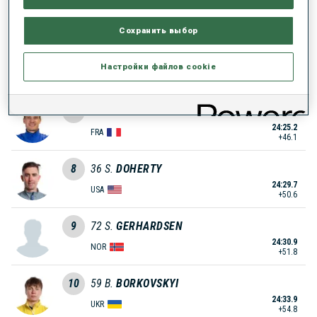
24:17.0
NOR
+37.9
Сохранить выбор
6
24
R.
REES
Настройки файлов cookie
24:17.9
GER
+38.8
7
44
D.
LEVET
24:25.2
FRA
+46.1
8
36
S.
DOHERTY
24:29.7
USA
+50.6
9
72
S.
GERHARDSEN
24:30.9
NOR
+51.8
10
59
B.
BORKOVSKYI
24:33.9
UKR
+54.8