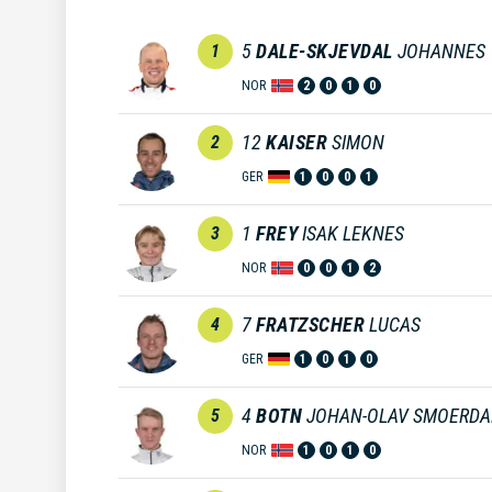
5
DALE-SKJEVDAL
JOHANNES
1
NOR
2
0
1
0
12
KAISER
SIMON
2
GER
1
0
0
1
1
FREY
ISAK LEKNES
3
NOR
0
0
1
2
7
FRATZSCHER
LUCAS
4
GER
1
0
1
0
4
BOTN
JOHAN-OLAV SMOERDA
5
NOR
1
0
1
0