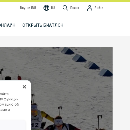
Внутри IBU
RU
Поиск
Войти
ОНЛАЙН
ОТКРЫТЬ БИАТЛОН
айта,
ту функций
ормацию об
ламе и