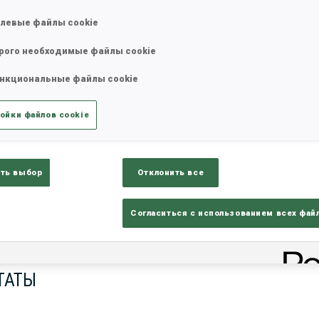
левые файлы cookie
рого необходимые файлы cookie
нкциональные файлы cookie
ойки файлов cookie
ть выбор
Отклонить все
ults
Ski Time
Sh
Согласиться с использованием всех фай
ТАТЫ