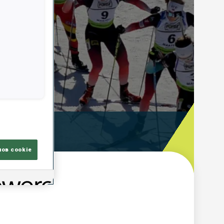
ooting Time
лов cookie