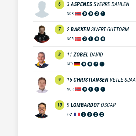
3
ASPENES
SVERRE DAHLEN
6
NOR
0
0
2
1
2
BAKKEN
SIVERT GUTTORM
7
NOR
2
1
0
0
11
ZOBEL
DAVID
8
GER
0
0
2
1
16
CHRISTIANSEN
VETLE SJA
9
NOR
0
1
1
1
9
LOMBARDOT
OSCAR
10
FRA
0
0
2
2