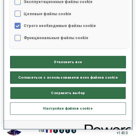
Эксплуатационные файлы cookie
30:41.1
ITA
0
0
0
1
+46.3
Целевые файлы cookie
3
2
J.
BRAISAZ-BOUCHET
Строго необходимые файлы cookie
30:44.1
FRA
0
1
2
1
+49.3
Функциональные файлы cookie
4
4
S.
CHAUVEAU
30:52.4
FRA
0
1
1
1
+57.6
Отклонить все
5
8
H.
OEBERG
Согласиться с использованием всех файлов cookie
31:11.4
SWE
0
0
2
0
+1:16.6
Сохранить выбор
6
6
F.
PREUSS
31:19.5
GER
0
0
1
0
+1:24.7
Настройки файлов cookie
7
3
L.
JEANMONNOT
31:37.8
FRA
1
0
1
0
+1:43.0