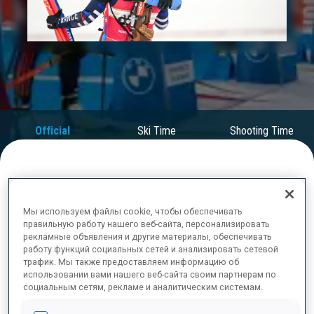
Play
Video
Official
Ski Time
Shooting Time
Results
ОКОНЧАТЕЛЬНЫЕ РЕЗУЛЬТАТЫ
Мы используем файлы cookie, чтобы обеспечивать
правильную работу нашего веб-сайта, персонализировать
рекламные объявления и другие материалы, обеспечивать
работу функций социальных сетей и анализировать сетевой
1
1
J.
SIMON
трафик. Мы также предоставляем информацию об
FRA
0
1
0
0
29:54.8
использовании вами нашего веб-сайта своим партнерам по
социальным сетям, рекламе и аналитическим системам.
2
7
L.
VITTOZZI