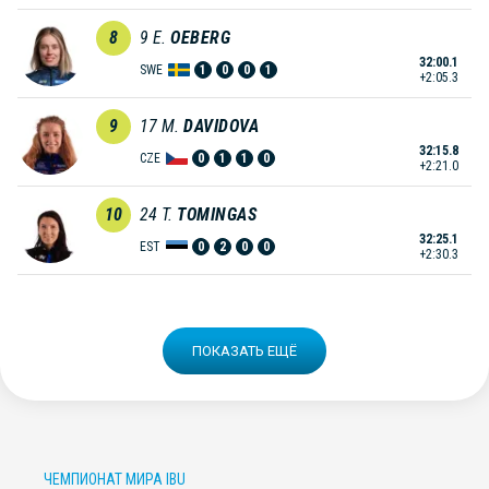
8
9
E.
OEBERG
32:00.1
SWE
1
0
0
1
+2:05.3
9
17
M.
DAVIDOVA
32:15.8
CZE
0
1
1
0
+2:21.0
10
24
T.
TOMINGAS
32:25.1
EST
0
2
0
0
+2:30.3
ПОКАЗАТЬ ЕЩЁ
ЧЕМПИОНАТ МИРА IBU