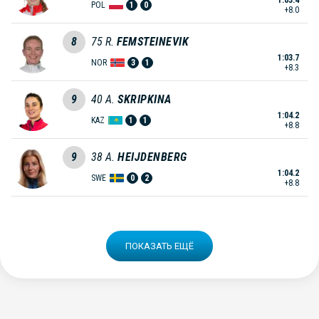
1:03.4
POL
1
0
+8.0
8
75
R.
FEMSTEINEVIK
1:03.7
NOR
3
1
+8.3
9
40
A.
SKRIPKINA
1:04.2
KAZ
1
1
+8.8
9
38
A.
HEIJDENBERG
1:04.2
SWE
0
2
+8.8
ПОКАЗАТЬ ЕЩЁ