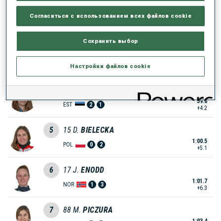
2
32
E.
VACLAVIKOVA
Согласиться с использованием всех файлов cookie
56.2
CZE
2
2
+0.8
Сохранить выбор
3
29
J.
PUFF
59.4
GER
0
2
Настройки файлов cookie
+4.0
4
87
H.
GUNNARI
59.6
EST
2
1
+4.2
5
15
D.
BIELECKA
1:00.5
POL
0
2
+5.1
6
17
J.
ENODD
1:01.7
NOR
1
3
+6.3
7
88
M.
PICZURA