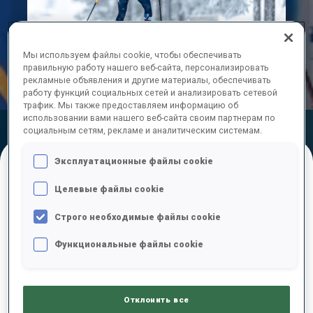
Play
Мы используем файлы cookie, чтобы обеспечивать
Video
правильную работу нашего веб-сайта, персонализировать
рекламные объявления и другие материалы, обеспечивать
работу функций социальных сетей и анализировать сетевой
трафик. Мы также предоставляем информацию об
использовании вами нашего веб-сайта своим партнерам по
Official Results
Ski Time
Shooting Time
социальным сетям, рекламе и аналитическим системам.
Эксплуатационные файлы cookie
ОКОНЧАТЕЛЬНЫЕ РЕЗУЛЬТАТЫ –
Целевые файлы cookie
SHOOTING TIME
Строго необходимые файлы cookie
Функциональные файлы cookie
1
20
Y.
HORODNA
UKR
0
3
55.4
Отклонить все