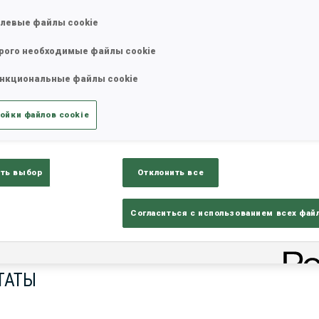
левые файлы cookie
рого необходимые файлы cookie
нкциональные файлы cookie
ойки файлов cookie
ть выбор
Отклонить все
ults
Ski Time
Sh
Согласиться с использованием всех фай
ТАТЫ