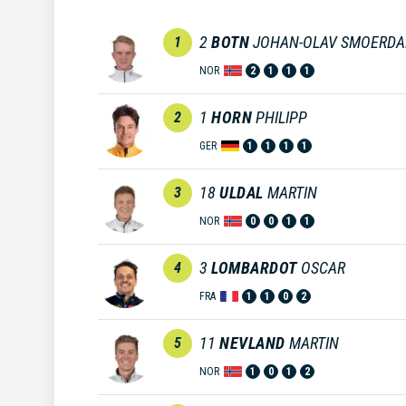
2
BOTN
JOHAN-OLAV SMOERDA
1
NOR
2
1
1
1
1
HORN
PHILIPP
2
GER
1
1
1
1
18
ULDAL
MARTIN
3
NOR
0
0
1
1
3
LOMBARDOT
OSCAR
4
FRA
1
1
0
2
11
NEVLAND
MARTIN
5
NOR
1
0
1
2