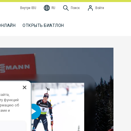
Внутри IBU
RU
Поиск
Войти
ОНЛАЙН
ОТКРЫТЬ БИАТЛОН
айта,
ту функций
ормацию об
ламе и