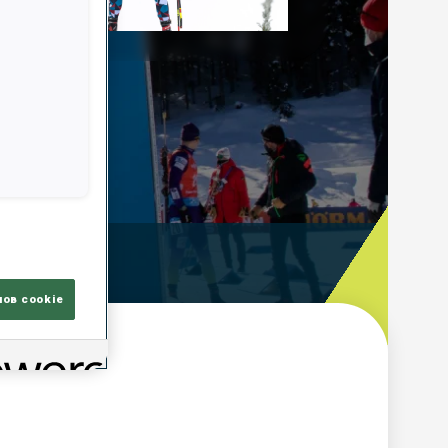
Play
Video
ooting Time
лов cookie