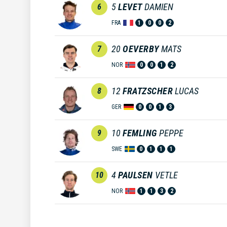
5
LEVET
DAMIEN
6
FRA
1
0
0
2
20
OEVERBY
MATS
7
NOR
0
0
1
2
12
FRATZSCHER
LUCAS
8
GER
0
0
1
3
10
FEMLING
PEPPE
9
SWE
0
1
1
1
4
PAULSEN
VETLE
10
NOR
1
1
3
2