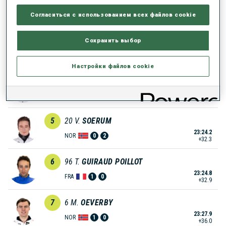
23:06.4
NOR
1
1
Согласиться с использованием всех файлов cookie
+14.5
3
73
I.
FREY
Сохранить выбор
23:08.6
NOR
1
0
+16.7
Настройки файлов cookie
4
22
A.
RASTORGUJEVS
23:17.4
LAT
0
1
+25.5
5
20
V.
SOERUM
23:24.2
NOR
0
2
+32.3
6
96
T.
GUIRAUD POILLOT
23:24.8
FRA
1
0
+32.9
7
6
M.
OEVERBY
23:27.9
NOR
1
0
+36.0