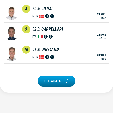
8
70
M.
ULDAL
23:28.1
NOR
0
1
+36.2
9
32
D.
CAPPELLARI
23:39.5
ITA
0
0
+47.6
10
61
M.
NEVLAND
23:40.8
NOR
0
1
+48.9
ПОКАЗАТЬ ЕЩЁ