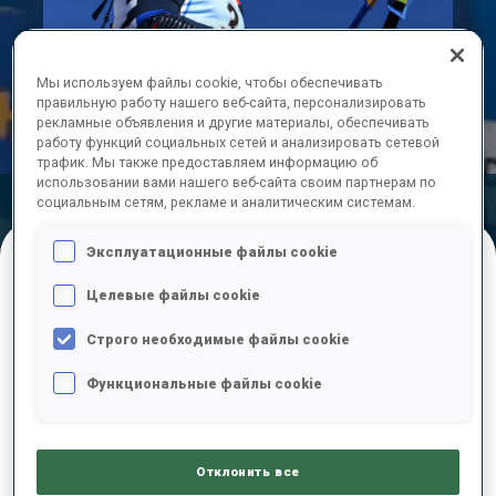
Play
Мы используем файлы cookie, чтобы обеспечивать
Video
правильную работу нашего веб-сайта, персонализировать
рекламные объявления и другие материалы, обеспечивать
работу функций социальных сетей и анализировать сетевой
трафик. Мы также предоставляем информацию об
использовании вами нашего веб-сайта своим партнерам по
социальным сетям, рекламе и аналитическим системам.
Official
Ski Time
Shooting Time
Results
Эксплуатационные файлы cookie
Целевые файлы cookie
ОКОНЧАТЕЛЬНЫЕ РЕЗУЛЬТАТЫ
Строго необходимые файлы cookie
Функциональные файлы cookie
1
5
A.
GUIGONNAT
FRA
0
0
22:51.9
Отклонить все
2
17
J.
BOTN