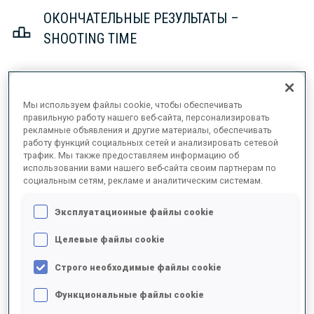
ОКОНЧАТЕЛЬНЫЕ РЕЗУЛЬТАТЫ –
SHOOTING TIME
1
6
A.
GHILENKO
Мы используем файлы cookie, чтобы обеспечивать
правильную работу нашего веб-сайта, персонализировать
MDA
1
2
50.1
рекламные объявления и другие материалы, обеспечивать
работу функций социальных сетей и анализировать сетевой
трафик. Мы также предоставляем информацию об
1
72
V.
DMYTRENKO
использовании вами нашего веб-сайта своим партнерам по
UKR
2
0
50.1
социальным сетям, рекламе и аналитическим системам.
Эксплуатационные файлы cookie
3
32
M.
JOHANSEN
52.3
NOR
0
1
Целевые файлы cookie
+2.2
Строго необходимые файлы cookie
4
69
K.
MARIC
54.2
SLO
1
0
Функциональные файлы cookie
+4.1