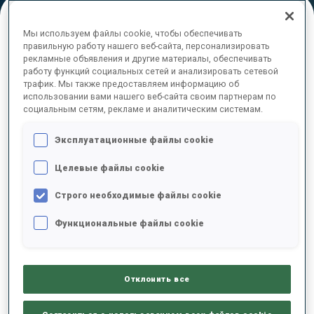
Мы используем файлы cookie, чтобы обеспечивать
ОКОНЧАТЕЛЬНЫЕ РЕЗУЛЬТАТЫ –
правильную работу нашего веб-сайта, персонализировать
рекламные объявления и другие материалы, обеспечивать
SHOOTING TIME
работу функций социальных сетей и анализировать сетевой
трафик. Мы также предоставляем информацию об
использовании вами нашего веб-сайта своим партнерам по
социальным сетям, рекламе и аналитическим системам.
1
6
E.
STROEMSHEIM
Эксплуатационные файлы cookie
NOR
2
2
0
1
1:22.7
Целевые файлы cookie
2
20
D.
UNTERWEGER
Строго необходимые файлы cookie
1:23.1
AUT
2
0
0
1
+0.4
Функциональные файлы cookie
3
3
D.
CAPPELLARI
1:29.1
ITA
0
0
0
0
+6.4
Отклонить все
4
23
M.
ULDAL
1:30.8