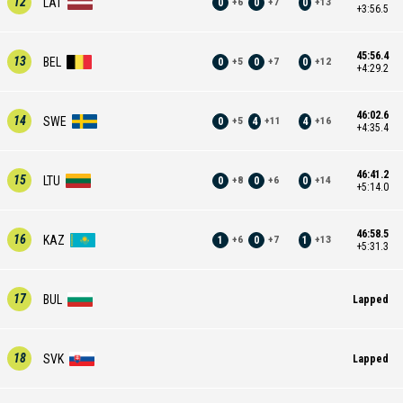
12
LAT
0
0
0
+
6
+
7
+
13
+3:56.5
45:56.4
13
BEL
0
0
0
+
5
+
7
+
12
+4:29.2
46:02.6
14
SWE
0
4
4
+
5
+
11
+
16
+4:35.4
46:41.2
15
LTU
0
0
0
+
8
+
6
+
14
+5:14.0
46:58.5
16
KAZ
1
0
1
+
6
+
7
+
13
+5:31.3
17
BUL
Lapped
18
SVK
Lapped