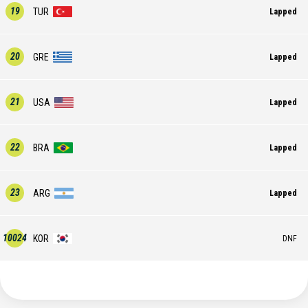
19
TUR
Lapped
20
GRE
Lapped
21
USA
Lapped
22
BRA
Lapped
23
ARG
Lapped
10024
KOR
DNF