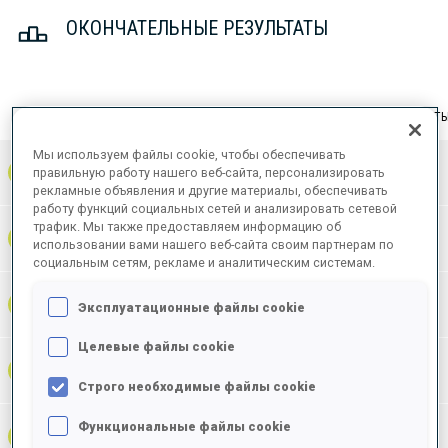
ОКОНЧАТЕЛЬНЫЕ РЕЗУЛЬТАТЫ
ЛЕЖА | СТОЯ
ВСЕГО
РЕЗУЛЬТАТ
Мы используем файлы cookie, чтобы обеспечивать
1
NOR
правильную работу нашего веб-сайта, персонализировать
0
0
0
41:27.2
+
1
+
3
+
4
рекламные объявления и другие материалы, обеспечивать
работу функций социальных сетей и анализировать сетевой
трафик. Мы также предоставляем информацию об
41:58.9
2
FRA
0
0
0
+
3
+
6
+
9
использовании вами нашего веб-сайта своим партнерам по
+31.7
социальным сетям, рекламе и аналитическим системам.
42:01.0
3
SUI
0
0
0
+
5
+
5
+
10
Эксплуатационные файлы cookie
+33.8
Целевые файлы cookie
42:08.2
4
AUT
0
0
0
+
5
+
3
+
8
+41.0
Строго необходимые файлы cookie
Функциональные файлы cookie
42:40.5
5
ROU
0
0
0
+
4
+
4
+
8
+1:13.3