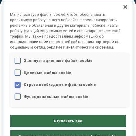
Мы используем файлы cookie, чтобы обеспечивать
ОКОНЧАТЕЛЬНЫЕ РЕЗУЛЬТАТЫ –
правильную работу нашего веб-сайта, персонализировать
рекламные объявления и другие материалы, обеспечивать
SHOOTING TIME
работу функций социальных сетей и анализировать сетевой
трафик. Мы также предоставляем информацию об
использовании вами нашего веб-сайта своим партнерам по
социальным сетям, рекламе и аналитическим системам.
1
8
M.
JOHANSEN
Эксплуатационные файлы cookie
NOR
0
0
0
1
1:40.7
Целевые файлы cookie
2
14
U.
SLETTEMARK
Строго необходимые файлы cookie
1:51.0
GRL
0
2
1
1
+10.3
Функциональные файлы cookie
3
58
K.
VINDISAR
1:53.2
SLO
1
1
0
2
+12.5
Отклонить все
4
43
A.
MERKUSHYNA
1:55.4