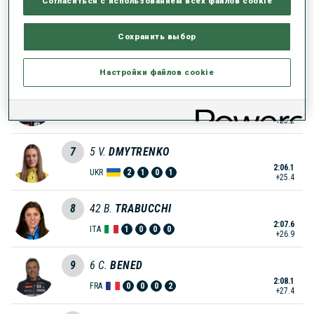
Согласиться с использованием всех файлов cookie
UKR
0
0
1
0
+14.7
Сохранить выбор
5
76
L.
OSL
2:02.2
AUT
0
0
0
1
+21.5
Настройки файлов cookie
6
10
F.
BERTRAND
2:03.9
FRA
1
1
1
0
+23.2
7
5
V.
DMYTRENKO
2:06.1
UKR
2
1
0
1
+25.4
8
42
B.
TRABUCCHI
2:07.6
ITA
1
0
0
0
+26.9
9
6
C.
BENED
2:08.1
FRA
0
0
0
2
+27.4