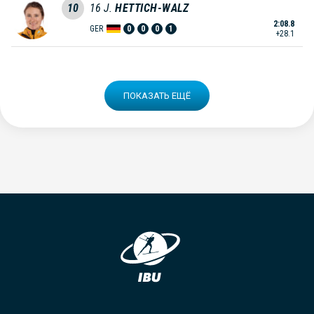
10
16
J.
HETTICH-WALZ
2:08.8
GER
0
0
0
1
+28.1
ПОКАЗАТЬ ЕЩЁ