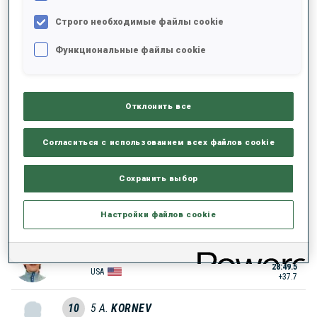
5
23
J.
MARECEK
Строго необходимые файлы cookie
28:36.2
CZE
+24.4
Функциональные файлы cookie
6
8
D.
ZINGERLE
28:41.7
ITA
+29.9
Отклонить все
7
45
Z.
CONNELLY
Согласиться с использованием всех файлов cookie
28:46.3
CAN
+34.5
Сохранить выбор
8
18
T.
MIKYSKA
28:48.7
Настройки файлов cookie
CZE
+36.9
9
30
B.
WESTERVELT
28:49.5
USA
+37.7
10
5
A.
KORNEV