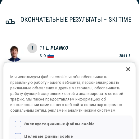
ОКОНЧАТЕЛЬНЫЕ РЕЗУЛЬТАТЫ – SKI TIME
1
11
L.
PLANKO
SLO
28:11.8
2
12
R.
BROUTIER
Мы используем файлы cookie, чтобы обеспечивать
28:15.8
правильную работу нашего веб-сайта, персонализировать
FRA
+4.0
рекламные объявления и другие материалы, обеспечивать
работу функций социальных сетей и анализировать сетевой
3
26
P.
FONTAINE
трафик. Мы также предоставляем информацию об
использовании вами нашего веб-сайта своим партнерам по
28:33.0
FRA
+21.2
социальным сетям, рекламе и аналитическим системам.
4
1
M.
NEVLAND
Эксплуатационные файлы cookie
28:34.3
NOR
+22.5
Целевые файлы cookie