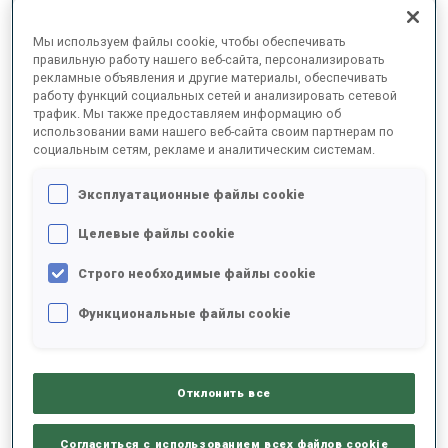
ОКОНЧАТЕЛЬНЫЕ РЕЗУЛЬТАТЫ –
Мы используем файлы cookie, чтобы обеспечивать
SHOOTING TIME
правильную работу нашего веб-сайта, персонализировать
рекламные объявления и другие материалы, обеспечивать
работу функций социальных сетей и анализировать сетевой
трафик. Мы также предоставляем информацию об
использовании вами нашего веб-сайта своим партнерам по
1
7
S.
EDER
социальным сетям, рекламе и аналитическим системам.
AUT
0
0
45.6
Эксплуатационные файлы cookie
2
61
S.
STALDER
Целевые файлы cookie
45.7
SUI
0
3
+0.1
Строго необходимые файлы cookie
6
22
G.
GUZIK
Функциональные файлы cookie
47.4
POL
1
3
+1.8
7
39
S.
LAEGREID
Отклонить все
47.7
NOR
0
0
+2.1
Согласиться с использованием всех файлов cookie