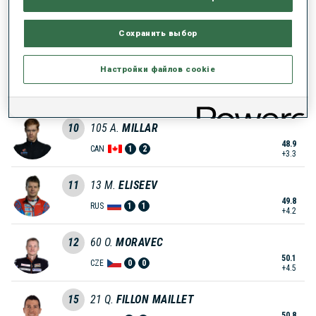
8
25
R.
TRSAN
47.9
Сохранить выбор
SLO
1
1
+2.3
Настройки файлов cookie
9
14
M.
ZEMLICKA
48.7
CZE
1
0
+3.1
10
105
A.
MILLAR
48.9
CAN
1
2
+3.3
11
13
M.
ELISEEV
49.8
RUS
1
1
+4.2
12
60
O.
MORAVEC
50.1
CZE
0
0
+4.5
15
21
Q.
FILLON MAILLET
50.8