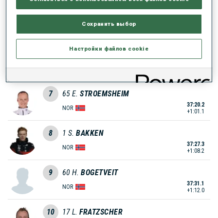
5
41
P.
MAGAZEEV
Сохранить выбор
37:05.6
MDA
+46.5
Настройки файлов cookie
6
28
A.
ANDERSEN
37:10.7
NOR
+51.6
7
65
E.
STROEMSHEIM
37:20.2
NOR
+1:01.1
8
1
S.
BAKKEN
37:27.3
NOR
+1:08.2
9
60
H.
BOGETVEIT
37:31.1
NOR
+1:12.0
10
17
L.
FRATZSCHER