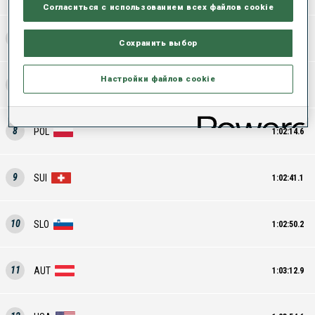
Согласиться с использованием всех файлов cookie
6
UKR
1:01:22.8
Сохранить выбор
Настройки файлов cookie
7
FRA
1:01:55.8
8
POL
1:02:14.6
9
SUI
1:02:41.1
10
SLO
1:02:50.2
11
AUT
1:03:12.9