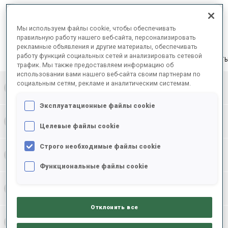
ОКОНЧАТЕЛЬНЫЕ РЕЗУЛЬТАТЫ – SKI TIME
Мы используем файлы cookie, чтобы обеспечивать
правильную работу нашего веб-сайта, персонализировать
рекламные объявления и другие материалы, обеспечивать
работу функций социальных сетей и анализировать сетевой
РЕЗУЛЬТАТ
трафик. Мы также предоставляем информацию об
использовании вами нашего веб-сайта своим партнерам по
социальным сетям, рекламе и аналитическим системам.
1
RUS
59:33.3
Эксплуатационные файлы cookie
2
SWE
1:00:03.7
Целевые файлы cookie
Строго необходимые файлы cookie
3
NOR
1:00:28.2
Функциональные файлы cookie
4
ITA
1:00:29.1
Отклонить все
5
GER
1:01:05.9