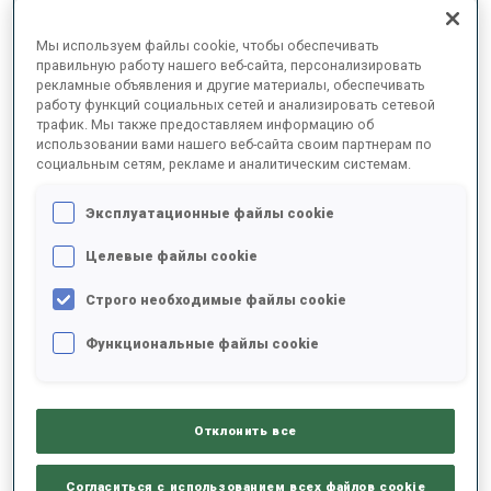
ОКОНЧАТЕЛЬНЫЕ РЕЗУЛЬТАТЫ –
Мы используем файлы cookie, чтобы обеспечивать
SHOOTING TIME
правильную работу нашего веб-сайта, персонализировать
рекламные объявления и другие материалы, обеспечивать
работу функций социальных сетей и анализировать сетевой
трафик. Мы также предоставляем информацию об
использовании вами нашего веб-сайта своим партнерам по
1
47
A.
BEGUE
социальным сетям, рекламе и аналитическим системам.
FRA
0
0
39.0
Эксплуатационные файлы cookie
2
35
E.
STROEMSHEIM
Целевые файлы cookie
45.0
NOR
0
2
+6.0
Строго необходимые файлы cookie
3
104
A.
ERKKILA
Функциональные файлы cookie
46.0
FIN
0
2
+7.0
4
46
E.
LESSER
Отклонить все
47.0
GER
0
2
+8.0
Согласиться с использованием всех файлов cookie