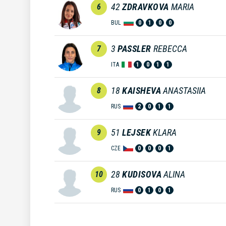
42
ZDRAVKOVA
MARIA
6
BUL
0
1
0
0
3
PASSLER
REBECCA
7
ITA
1
0
1
1
18
KAISHEVA
ANASTASIIA
8
RUS
2
0
1
1
51
LEJSEK
KLARA
9
CZE
0
0
0
1
28
KUDISOVA
ALINA
10
RUS
0
1
0
1