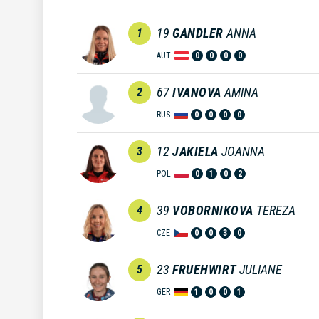
19
GANDLER
ANNA
1
AUT
0
0
0
0
67
IVANOVA
AMINA
2
RUS
0
0
0
0
12
JAKIELA
JOANNA
3
POL
0
1
0
2
39
VOBORNIKOVA
TEREZA
4
CZE
0
0
3
0
23
FRUEHWIRT
JULIANE
5
GER
1
0
0
1