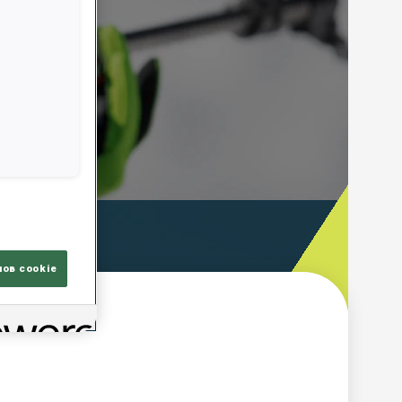
ooting Time
лов cookie