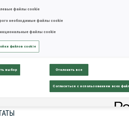
левые файлы cookie
рого необходимые файлы cookie
нкциональные файлы cookie
ойки файлов cookie
ть выбор
Отклонить все
ults
Ski Time
Sh
Согласиться с использованием всех фай
ТАТЫ