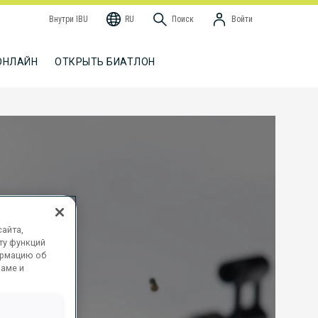
Внутри IBU
RU
Поиск
Войти
ОНЛАЙН
ОТКРЫТЬ БИАТЛОН
айта,
ту функций
ормацию об
ламе и