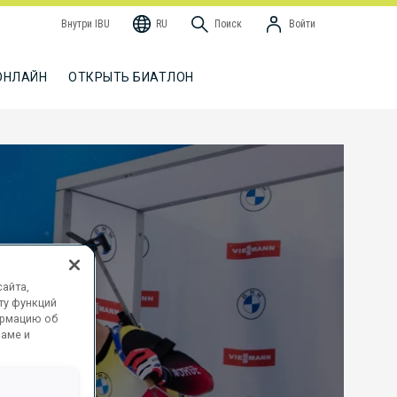
Внутри IBU
RU
Поиск
Войти
ОНЛАЙН
ОТКРЫТЬ БИАТЛОН
айта,
ту функций
ормацию об
ламе и