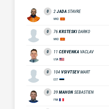
2
JADA
STAVRE
0
MKD
76
KRSTESKI
DARKO
0
MKD
11
CERVENKA
VACLAV
0
USA
104
VSIVTSEV
MART
0
EST
39
MAHON
SEBASTIEN
0
FRA