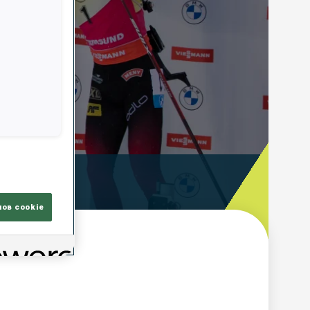
ooting Time
лов cookie