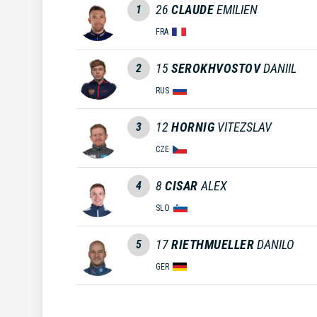
26
CLAUDE
EMILIEN
1
FRA
15
SEROKHVOSTOV
DANIIL
2
RUS
12
HORNIG
VITEZSLAV
3
CZE
8
CISAR
ALEX
4
SLO
17
RIETHMUELLER
DANILO
5
GER