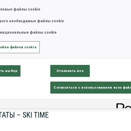
левые файлы cookie
рого необходимые файлы cookie
нкциональные файлы cookie
ойки файлов cookie
ть выбор
Отклонить все
lts
Ski Time
Sh
Согласиться с использованием всех фай
АТЫ – SKI TIME