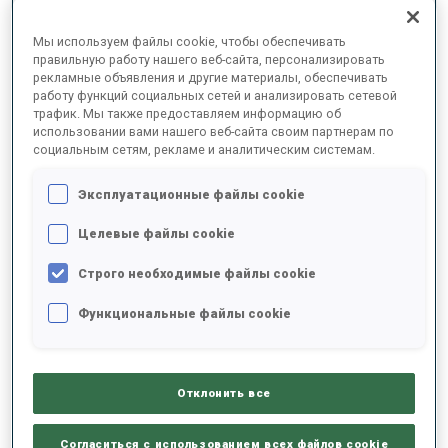
ОКОНЧАТЕЛЬНЫЕ РЕЗУЛЬТАТЫ –
Мы используем файлы cookie, чтобы обеспечивать
SHOOTING TIME
правильную работу нашего веб-сайта, персонализировать
рекламные объявления и другие материалы, обеспечивать
работу функций социальных сетей и анализировать сетевой
трафик. Мы также предоставляем информацию об
использовании вами нашего веб-сайта своим партнерам по
1
52
O.
HOSEK
социальным сетям, рекламе и аналитическим системам.
CZE
1
2
42.1
Эксплуатационные файлы cookie
2
45
T.
ARWIDSON
Целевые файлы cookie
44.6
SWE
1
1
+2.5
Строго необходимые файлы cookie
3
63
D.
ZOBEL
Функциональные файлы cookie
45.8
GER
1
0
+3.7
4
33
G.
STEGMAYR
Отклонить все
46.1
SWE
2
2
+4.0
Согласиться с использованием всех файлов cookie