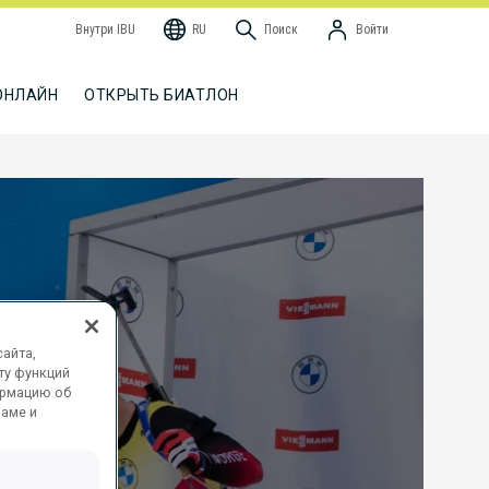
Внутри IBU
RU
Поиск
Войти
ОНЛАЙН
ОТКРЫТЬ БИАТЛОН
айта,
ту функций
ормацию об
ламе и