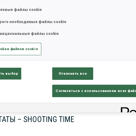
левые файлы cookie
рого необходимые файлы cookie
нкциональные файлы cookie
ойки файлов cookie
ть выбор
Отклонить все
lts
Ski Time
Sh
Согласиться с использованием всех фай
АТЫ – SHOOTING TIME