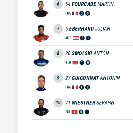
54
FOURCADE
MARTIN
6
FRA
3
0
5
EBERHARD
JULIAN
7
AUT
0
1
80
SMOLSKI
ANTON
8
BLR
1
0
27
GUIGONNAT
ANTONIN
9
FRA
1
2
71
WIESTNER
SERAFIN
10
SUI
0
1