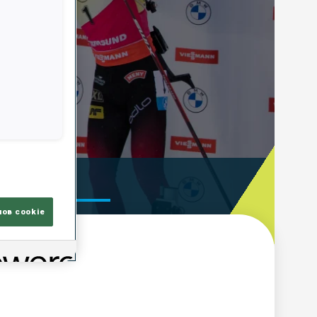
ooting Time
лов cookie