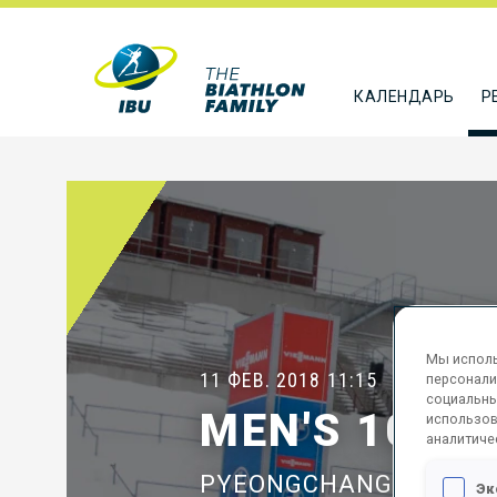
КАЛЕНДАРЬ
Р
Мы исполь
11 ФЕВ. 2018
11:15
персонали
социальны
MEN'S 10 KM
использов
аналитиче
PYEONGCHANG
Эк