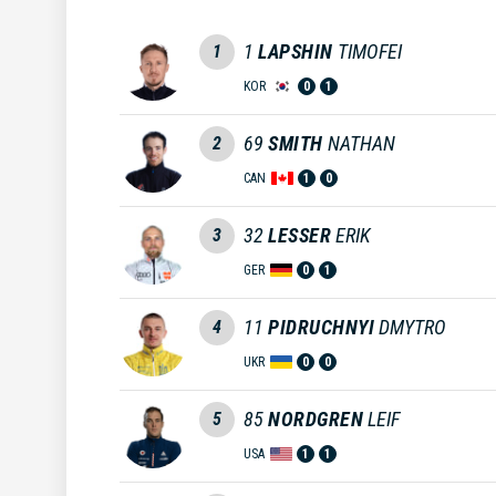
1
LAPSHIN
TIMOFEI
1
KOR
0
1
69
SMITH
NATHAN
2
CAN
1
0
32
LESSER
ERIK
3
GER
0
1
11
PIDRUCHNYI
DMYTRO
4
UKR
0
0
85
NORDGREN
LEIF
5
USA
1
1