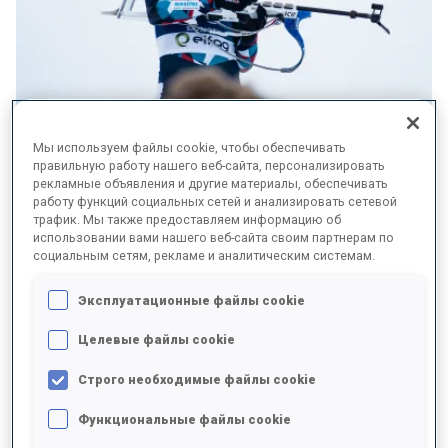
Sjusjoen, Idre, Bessans - this weekend, three of
Мы используем файлы cookie, чтобы обеспечивать
правильную работу нашего веб-сайта, персонализировать
the powerhouse biathlon nations (Norway,
рекламные объявления и другие материалы, обеспечивать
Sweden, France) are hosting pre-season
работу функций социальных сетей и анализировать сетевой
трафик. Мы также предоставляем информацию об
competitions and they will have a first test against
использовании вами нашего веб-сайта своим партнерам по
their rivals from Italy, Germany and Czechia.
социальным сетям, рекламе и аналитическим системам.
With the home team Norway, Germany, Italy and the Czech
Эксплуатационные файлы cookie
Republic, the sesongstart in Sjusoen boasts the strongest field -
and the broadcast is available worldwide on NRK.
Целевые файлы cookie
Click here to watch the Sprints (Saturday) and
Строго необходимые файлы cookie
Mass Starts (Sunday).
Функциональные файлы cookie
Picture: Soergaard/NSSF