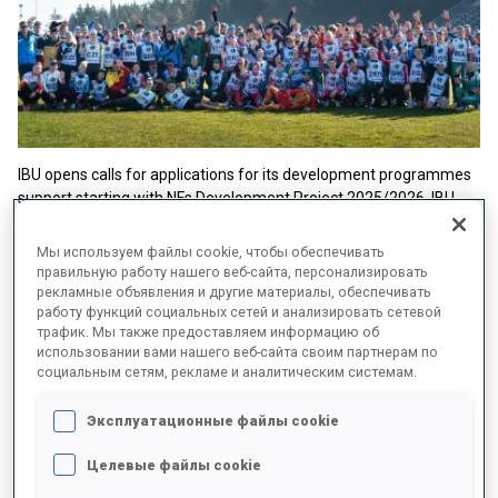
IBU opens calls for applications for its development programmes
support starting with NFs Development Project 2025/2026, IBU
IOC Camps, Summer Regional and City Events 2025, Material
Distribution and more.
Мы используем файлы cookie, чтобы обеспечивать
правильную работу нашего веб-сайта, персонализировать
Last week IBU offered two sessions for the National Member
рекламные объявления и другие материалы, обеспечивать
Federations (26th of March 2025) to inform about the IBU
работу функций социальных сетей и анализировать сетевой
Academy activities, the Development Project principles, the IBU-
трафик. Мы также предоставляем информацию об
использовании вами нашего веб-сайта своим партнерам по
IOC Camp schedule, the Biathlon for All project, Summer Regional
социальным сетям, рекламе и аналитическим системам.
Events and more. All
recordings and shared information
are
available on the IBU e-learning platform Learning Suite (if you do
Эксплуатационные файлы cookie
not have an account yet, please register here:
Learning Suite
registration link
).
Целевые файлы cookie
Applications start on the 1st of April; end are available to eligible