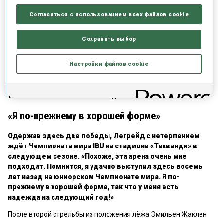
выстрел, хотя мне то и дело мешали порывы ветра. Я
просто сохранял спокойствие и тратил столько
Согласиться с использованием всех файлов cookie
времени, сколько нужно, чтобы поразить мишени.
Особенно доволен тем, как я справился со второй
Сохранить выбор
стрельбой лёжа и первой “стойкой” в сложные
моменты. Это дало мне преимущество, необходимое
Настройки файлов cookie
перед последним огневым рубежом. Я знал, что могу
позволить себе там два промаха, благодаря чему
испытывал меньше стресса. В итоге ошибся лишь раз,
так что это была лёгкая победа».
«Я по-прежнему в хорошей форме»
Одержав здесь две победы, Легрейд с нетерпением
ждёт Чемпионата мира IBU на стадионе «Техванди» в
следующем сезоне. «Похоже, эта арена очень мне
подходит. Помнится, я удачно выступил здесь восемь
лет назад на юниорском Чемпионате мира. Я по-
прежнему в хорошей форме, так что у меня есть
надежда на следующий год!»
После второй стрельбы из положения лёжа Эмильен Жаклен