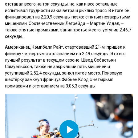
отставал всего на три секунды, но, как и все остальные,
испытывал трудности из-за ветра и рыхлых трасс. В итоге он
финишировал на 2:20,9 секунды позже с пятью незакрытыми
мишенями. Соотечественник Легрейда – Мартин Улдал, –
также с пятью промахами, занял третье место, уступив 2:46,7
секунды.
Американец Кэмпбелл Райт, стартовавший 21-м, пришёл к
финишу четвёртым с отставанием на 2:49 секунды. Это его
лучший результат в текущем сезоне. Швед Себастьян
Самуэльссон, также не закрывший пять мишеней и
уступивший 2:52,4 секунды, занял пятое место. Призовую
шестёрку замкнул француз Фабьен Клод с четырьмя
промахами и отставанием на 3:05,3 секунды.