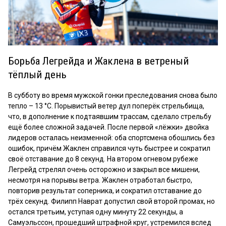
Play
Video
Борьба Легрейда и Жаклена в ветреный
тёплый день
В субботу во время мужской гонки преследования снова было
тепло – 13 °C. Порывистый ветер дул поперёк стрельбища,
что, в дополнение к подтаявшим трассам, сделало стрельбу
ещё более сложной задачей. После первой «лёжки» двойка
лидеров осталась неизменной: оба спортсмена обошлись без
ошибок, причём Жаклен справился чуть быстрее и сократил
своё отставание до 8 секунд. На втором огневом рубеже
Легрейд стрелял очень осторожно и закрыл все мишени,
несмотря на порывы ветра. Жаклен отработал быстро,
повторив результат соперника, и сократил отставание до
трёх секунд. Филипп Наврат допустил свой второй промах, но
остался третьим, уступая одну минуту 22 секунды, а
Самуэльссон, прошедший штрафной круг, устремился вслед