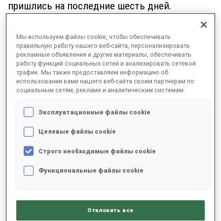
пришлись на последние шесть дней.
Мы используем файлы cookie, чтобы обеспечивать
правильную работу нашего веб-сайта, персонализировать
рекламные объявления и другие материалы, обеспечивать
работу функций социальных сетей и анализировать сетевой
трафик. Мы также предоставляем информацию об
использовании вами нашего веб-сайта своим партнерам по
социальным сетям, рекламе и аналитическим системам.
Эксплуатационные файлы cookie
Целевые файлы cookie
Строго необходимые файлы cookie
Функциональные файлы cookie
«Я просто сохранял спокойствие»
В условиях сильного ветра Легрейд отстрелял сегодня
лучше всех из 60 участников. «Сегодня я
Отклонить все
сосредоточился на том, чтобы бороться за каждый