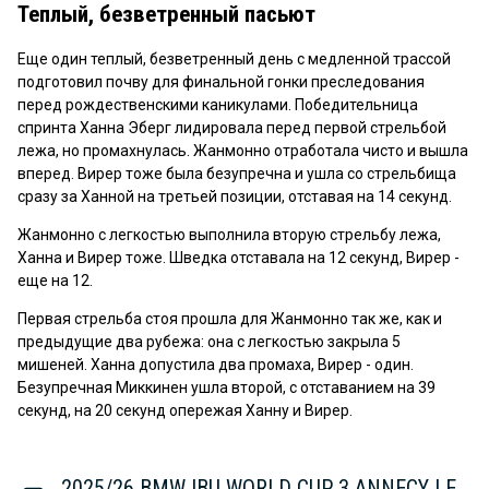
Video
Теплый, безветренный пасьют
Еще один теплый, безветренный день с медленной трассой
подготовил почву для финальной гонки преследования
перед рождественскими каникулами. Победительница
спринта Ханна Эберг лидировала перед первой стрельбой
лежа, но промахнулась. Жанмонно отработала чисто и вышла
вперед. Вирер тоже была безупречна и ушла со стрельбища
сразу за Ханной на третьей позиции, отставая на 14 секунд.
Жанмонно с легкостью выполнила вторую стрельбу лежа,
Ханна и Вирер тоже. Шведка отставала на 12 секунд, Вирер -
еще на 12.
Первая стрельба стоя прошла для Жанмонно так же, как и
предыдущие два рубежа: она с легкостью закрыла 5
мишеней. Ханна допустила два промаха, Вирер - один.
Безупречная Миккинен ушла второй, с отставанием на 39
секунд, на 20 секунд опережая Ханну и Вирер.
2025/26 BMW IBU WORLD CUP 3 ANNECY LE