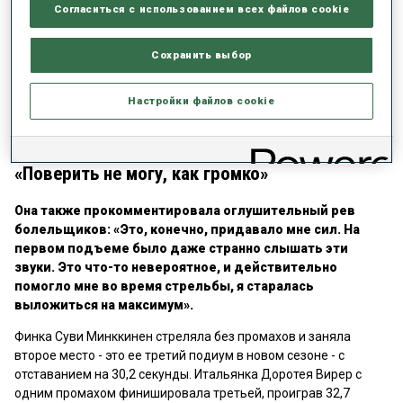
Согласиться с использованием всех файлов cookie
Жанмонно, вторая француженка, которая победила
здесь (первой была Жюстин Брезаз-Буше), гордится
Сохранить выбор
своей первой победой на домашнем этапе Кубка мира.
«Это очень приятно. Мне этого очень хотелось. Здесь
для меня особенное место. Горжусь, что смогла
Настройки файлов cookie
доказать себе, что я способна победить на домашнем
этапе. Гонка была отличная. Я очень счастлива».
«Поверить не могу, как громко»
Она также прокомментировала оглушительный рев
болельщиков: «Это, конечно, придавало мне сил. На
первом подъеме было даже странно слышать эти
звуки. Это что-то невероятное, и действительно
помогло мне во время стрельбы, я старалась
выложиться на максимум».
Финка Суви Минккинен стреляла без промахов и заняла
второе место - это ее третий подиум в новом сезоне - с
отставанием на 30,2 секунды. Итальянка Доротея Вирер с
одним промахом финишировала третьей, проиграв 32,7