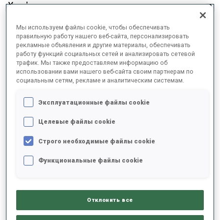
Хохфильцене она уже выиграла спринтерскую
гонку. Ну а вишенкой на торте стала желтая
Мы используем файлы cookie, чтобы обеспечивать
майка, которую Жанмонно наденет на
правильную работу нашего веб-сайта, персонализировать
воскресный масс-старт.
рекламные объявления и другие материалы, обеспечивать
работу функций социальных сетей и анализировать сетевой
трафик. Мы также предоставляем информацию об
использовании вами нашего веб-сайта своим партнерам по
социальным сетям, рекламе и аналитическим системам.
Эксплуатационные файлы cookie
Целевые файлы cookie
Строго необходимые файлы cookie
Функциональные файлы cookie
Отклонить все
«Я очень горжусь»