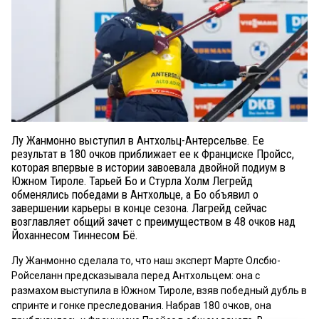
Лу Жанмонно выступил в Антхольц-Антерсельве. Ее
результат в 180 очков приближает ее к Франциске Пройсс,
которая впервые в истории завоевала двойной подиум в
Южном Тироле. Тарьей Бо и Стурла Холм Легрейд
обменялись победами в Антхольце, а Бо объявил о
завершении карьеры в конце сезона. Лагрейд сейчас
возглавляет общий зачет с преимуществом в 48 очков над
Йоханнесом Тиннесом Бё.
Лу Жанмонно сделала то, что наш эксперт Марте Олсбю-
Ройселанн предсказывала перед Антхольцем: она с
размахом выступила в Южном Тироле, взяв победный дубль в
спринте и гонке преследования. Набрав 180 очков, она