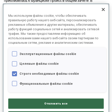
приблизилась к Франциске Пройсс в общем зачете. В
Антхольце немка впервые в карьере завоевала два подиума.
Она сравнялась с Жанмонно в стрельбе с показателем 29 из
Мы используем файлы cookie, чтобы обеспечивать
30 и стала третьей в спринте и гонке преследования. До
правильную работу нашего веб-сайта, персонализировать
Чемпионата мира IBU осталось две недели: и у Пройсс, и у
рекламные объявления и другие материалы, обеспечивать
Жанмонно высокие шансы на медали Ленцерхайде, ведь они
работу функций социальных сетей и анализировать сетевой
блестяще прошли испытание высотой в Антхольце.
трафик. Мы также предоставляем информацию об
использовании вами нашего веб-сайта своим партнерам по
Молодежь вслед за Пройсс и Жанмонно
социальным сетям, рекламе и аналитическим системам.
Простуда Эльвиры Эберг и ее отсутствие в Антхольце
Эксплуатационные файлы cookie
открыли еще больше возможностей для Жанн Ришар, Селины
Гротиан и Осеан Мишлон: все эти спортсменки категории до 23
Целевые файлы cookie
лет теперь занимают пятое, шестое и седьмое места в общем
зачете.
Строго необходимые файлы cookie
Ришар также стала лучшим стрелком второго триместра: она
Функциональные файлы cookie
промахнулась только по шести мишеням из 100, что
составляет 94 % точности.
Отклонить все