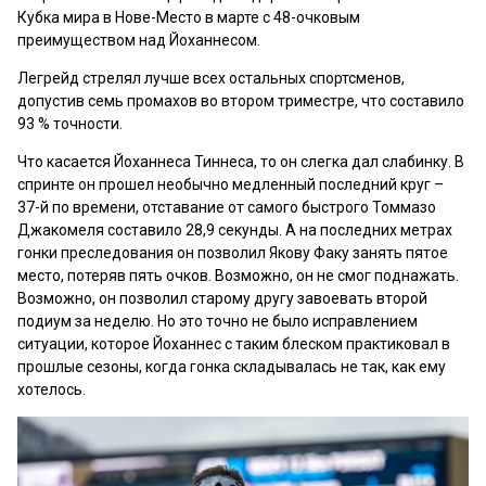
Кубка мира в Нове-Место в марте с 48-очковым
преимуществом над Йоханнесом.
Легрейд стрелял лучше всех остальных спортсменов,
допустив семь промахов во втором триместре, что составило
93 % точности.
Что касается Йоханнеса Тиннеса, то он слегка дал слабинку. В
спринте он прошел необычно медленный последний круг –
37-й по времени, отставание от самого быстрого Томмазо
Джакомеля составило 28,9 секунды. А на последних метрах
гонки преследования он позволил Якову Факу занять пятое
место, потеряв пять очков. Возможно, он не смог поднажать.
Возможно, он позволил старому другу завоевать второй
подиум за неделю. Но это точно не было исправлением
ситуации, которое Йоханнес с таким блеском практиковал в
прошлые сезоны, когда гонка складывалась не так, как ему
хотелось.