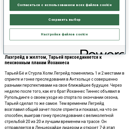
Согласиться с использованием всех файлов cookie
Сохранить выбор
Play
Настройки файлов cookie
Video
Лаэгрейд в желтом, Тарьей присоединяется к
пенсионным планам Йоханнеса
Тарьей Бё и Стурла Холм Легрейд поменялись 1 и 2 местами в
спринте и гонке преследования в Антхольце с совершенно
разными перспективами на свое ближайшее будущее. Через
неделю после того, как его брат Йоханнес Тиннес объявил в
Рупольдинге о своем уходе из спорта по окончании сезона,
Тарьей сделал то же самое. Тем временем Легрейд
возглавил общий зачет после спринта и показал, на что он
способен, выиграв гонку преследования с великолепной
стрельбой 20 из 20 и лучшим временем на трассе. Он
отправляется в Ленцерхайде лидером и откроет 7-й этап