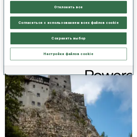
Отклонить все
Тарьей Бё: второй ребенок на подходе
Этой зимой Тарьей Бё объявил о завершении карьеры, а
Согласиться с использованием всех файлов cookie
теперь в жизни спортсмена новый крутой поворот: его жена
Гита беременна вторым ребенком. Первый сын пары, Арон,
Сохранить выбор
родился в 2022 году.
Настройки файлов cookie