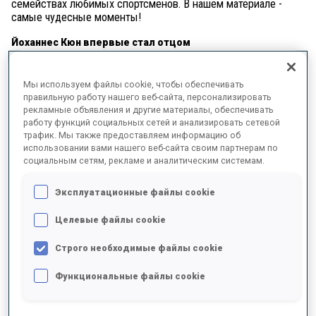
семействах любимых спортсменов. В нашем материале -
самые чудесные моменты!
Йоханнес Кюн впервые стал отцом
Прямо перед Днем отца в Германии у Йоханнеса Кюна и его
девушки Микелы родился первый ребенок. Поздравляем и
Мы используем файлы cookie, чтобы обеспечивать
ждем не дождемся, когда малыш начнет болеть за папу на
правильную работу нашего веб-сайта, персонализировать
рекламные объявления и другие материалы, обеспечивать
трибунах!
работу функций социальных сетей и анализировать сетевой
трафик. Мы также предоставляем информацию об
использовании вами нашего веб-сайта своим партнерам по
социальным сетям, рекламе и аналитическим системам.
Эксплуатационные файлы cookie
Целевые файлы cookie
Строго необходимые файлы cookie
Функциональные файлы cookie