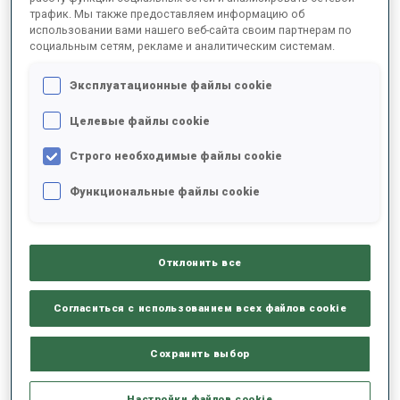
трафик. Мы также предоставляем информацию об
использовании вами нашего веб-сайта своим партнерам по
социальным сетям, рекламе и аналитическим системам.
Эксплуатационные файлы cookie
Целевые файлы cookie
Строго необходимые файлы cookie
Diamond-bright Lisa and Julia
Функциональные файлы cookie
Julia Simon, with a win in the Individual, and Lisa Vittozzi, with a
triumph in the Olympic Pursuit, became only the seventh and
eighth women to win at least one individual gold medal at the
Olympic Winter Games and IBU World Championships, and have
Отклонить все
also claimed victory in the IBU World Cup Total Score.
Согласиться с использованием всех файлов cookie
Сохранить выбор
Настройки файлов cookie