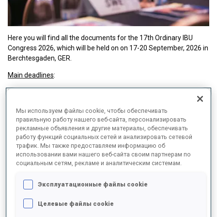
Here you will find all the documents for the 17th Ordinary IBU
Congress 2026, which will be held on on 17-20 September, 2026 in
Berchtesgaden, GER.
Main deadlines
:
30 April 2026 - World Championships 2031 Application
17 June 2026 - Official registration of Congress Delegates by
Мы используем файлы cookie, чтобы обеспечивать
name
правильную работу нашего веб-сайта, персонализировать
рекламные объявления и другие материалы, обеспечивать
17 June 2026 - Motions and Rule Amendments
работу функций социальных сетей и анализировать сетевой
трафик. Мы также предоставляем информацию об
17 June 2026 - Nomination of candidates for the Executive Board
использовании вами нашего веб-сайта своим партнерам по
социальным сетям, рекламе и аналитическим системам.
and Technical Committee
17 June 2026 - Applications for 2028 Congress
Эксплуатационные файлы cookie
1 August 2026 - Executive Board and Technical Committee
Целевые файлы cookie
candidate videos (voluntary but recommended)