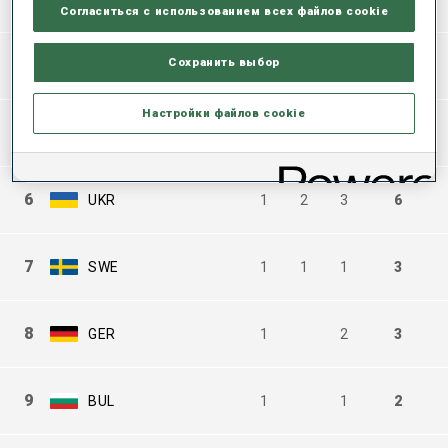
Согласиться с использованием всех файлов cookie
Сохранить выбор
4
FRA
2
4
1
7
Настройки файлов cookie
5
AUT
2
1
2
5
6
UKR
1
2
3
6
7
SWE
1
1
1
3
8
GER
1
2
3
9
BUL
1
1
2