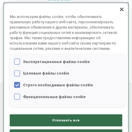
Мы используем файлы cookie, чтобы обеспечивать
правильную работу нашего веб-сайта, персонализировать
рекламные объявления и другие материалы, обеспечивать
работу функций социальных сетей и анализировать сетевой
трафик. Мы также предоставляем информацию об
ЧЕМПИОНАТ МИРА IBU СРЕДИ ЮНОШЕЙ И
использовании вами нашего веб-сайта своим партнерам по
социальным сетям, рекламе и аналитическим системам.
ЮНИОРОВ
Эксплуатационные файлы cookie
Целевые файлы cookie
COUNTRY
ОБЩИЙ
Строго необходимые файлы cookie
1
LAT
3
3
1
7
Функциональные файлы cookie
2
SVK
3
3
Отклонить все
3
NOR
2
5
1
8