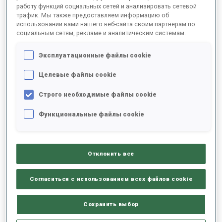
работу функций социальных сетей и анализировать сетевой
АДРЕС
МОБИЛЬНЫЙ ТЕЛЕФОН
трафик. Мы также предоставляем информацию об
3178 Rowville, Victoria Australia
61 409 440 745
использовании вами нашего веб-сайта своим партнерам по
социальным сетям, рекламе и аналитическим системам.
РАБОЧИЙ ТЕЛЕФОН
ЭЛЕКТРОННАЯ ПОЧТА
Эксплуатационные файлы cookie
+61 397 527 973
australianbiathlon@gmail.com
Целевые файлы cookie
Строго необходимые файлы cookie
ВЕБ-САЙТ
www.biathlon.asn.au
Функциональные файлы cookie
Отклонить все
BULGARIA - ORGANIZING COMMITTEE
BANSKO
Согласиться с использованием всех файлов cookie
BUL
Сохранить выбор
АДРЕС
РАБОЧИЙ ТЕЛЕФОН