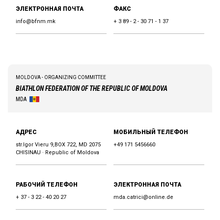
ЭЛЕКТРОННАЯ ПОЧТА
ФАКС
info@bfnm.mk
+ 3 89 - 2 - 30 71 - 1 37
MOLDOVA - ORGANIZING COMMITTEE
BIATHLON FEDERATION OF THE REPUBLIC OF MOLDOVA
MDA
АДРЕС
МОБИЛЬНЫЙ ТЕЛЕФОН
str.Igor Vieru 9,BOX 722, MD 2075
+49 171 5456660
CHISINAU · Republic of Moldova
РАБОЧИЙ ТЕЛЕФОН
ЭЛЕКТРОННАЯ ПОЧТА
+ 37 - 3 22 - 40 20 27
mda.catrici@online.de