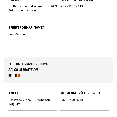
OC Beitostolen, Idrettens Hus, 2953
+ 47 - 916 27 540
Beitostolen · Norway
ЭЛЕКТРОННАЯ ПОЧТА
post@osil.no
BELGIUM - ORGANIZING COMMITTEE
BELGIUM BIATHLON
BEL
АДРЕС
МОБИЛЬНЫЙ ТЕЛЕФОН
Hofstraße 2, 4750 Bütgenbach,
+32 497 70 96 38
Belgium