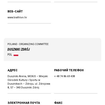
ВЕБ-САЙТ
www.biathlon.hr
POLAND - ORGANIZING COMMITTEE
DUSZNIKI ZDRÓJ
POL
АДРЕС
РАБОЧИЙ ТЕЛЕФОН
Duszniki Arena, MOKiS – Miejski
+ 48 74 86 69 438
Ośrodek Kultury i Sportu w
Dusznikach – Zdroju, ul. Zdrojowa
8, 57 – 340 Duszniki Zdrój
ЭЛЕКТРОННАЯ ПОЧТА
ФАКС