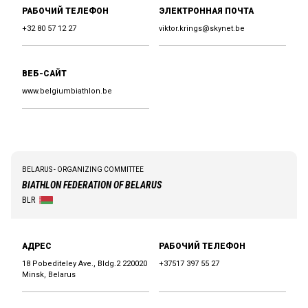
РАБОЧИЙ ТЕЛЕФОН
ЭЛЕКТРОННАЯ ПОЧТА
+32 80 57 12 27
viktor.krings@skynet.be
ВЕБ-САЙТ
www.belgiumbiathlon.be
BELARUS - ORGANIZING COMMITTEE
BIATHLON FEDERATION OF BELARUS
BLR
АДРЕС
РАБОЧИЙ ТЕЛЕФОН
18 Pobediteley Ave., Bldg.2 220020
+37517 397 55 27
Minsk, Belarus