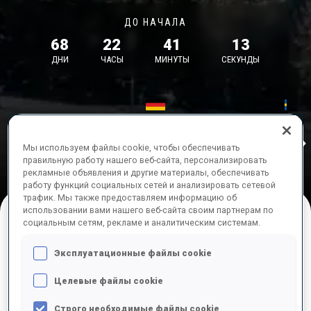
ДО НАЧАЛА
68
22
41
13
ДНИ
ЧАСЫ
МИНУТЫ
СЕКУНДЫ
17—18 окт. 2026
26—29 нояб.
Idre
MUNICH
IDRE FJA
Мы используем файлы cookie, чтобы обеспечивать
правильную работу нашего веб-сайта, персонализировать
рекламные объявления и другие материалы, обеспечивать
работу функций социальных сетей и анализировать сетевой
трафик. Мы также предоставляем информацию об
использовании вами нашего веб-сайта своим партнерам по
социальным сетям, рекламе и аналитическим системам.
ПРЕДСТОЯЩИЕ СОРЕВНОВАНИЯ
Эксплуатационные файлы cookie
Целевые файлы cookie
Строго необходимые файлы cookie