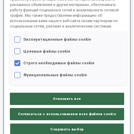
рекламные объявления и другие материалы, обеспечивать
работу функций социальных сетей и анализировать сетевой
трафик. Мы также предоставляем информацию об
2025/2026
использовании вами нашего веб-сайта своим партнерам по
социальным сетям, рекламе и аналитическим системам.
Эксплуатационные файлы cookie
РЕЗУЛЬТАТЫ - СРЕДНЕЕ ЗНАЧЕНИЕ
Целевые файлы cookie
Строго необходимые файлы cookie
ЛЫЖНЫЙ ХОД - ОТСТАВАНИЕ ОТ ЛИДЕРА
-
Данных нет
Функциональные файлы cookie
СТРЕЛЬБА ЛЕЖА
-
Данных нет
Отклонить все
СТРЕЛЬБА СТОЯ
-
Согласиться с использованием всех файлов cookie
Данных нет
Сохранить выбор