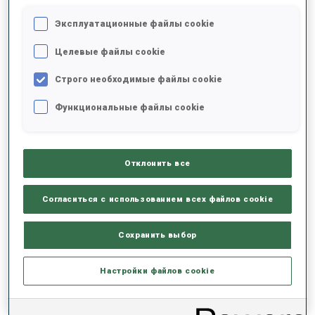
СТАРТЫ НА КУБКЕ МИРА
Эксплуатационные файлы cookie
31
Целевые файлы cookie
Строго необходимые файлы cookie
Функциональные файлы cookie
Отклонить все
ПОСЛЕДНИЕ НОВОСТИ
Согласиться с использованием всех файлов cookie
КУБОК IBU СРЕДИ ЮНИОРОВ, ЗИМНИЕ ОЛИМПИЙСКИЕ ИГРЫ, КУБОК
Сохранить выбор
МИРА BMW IBU
09 МАЯ 2026
Настройки файлов cookie
ЭСТЕРЕ ВОЛЬФА: «ЭТОТ СЕЗОН