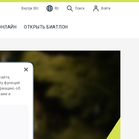
Внутри IBU
RU
Поиск
Войти
ОНЛАЙН
ОТКРЫТЬ БИАТЛОН
айта,
ту функций
ормацию об
ламе и