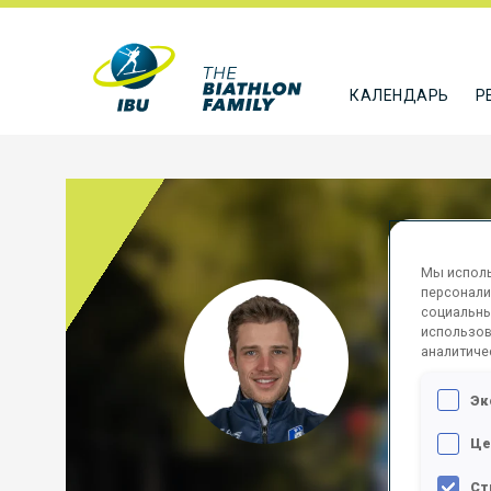
КАЛЕНДАРЬ
Р
Мы исполь
персонали
ZING
социальны
использов
аналитиче
ITA
Эк
ПОДПИСА
Це
Ст