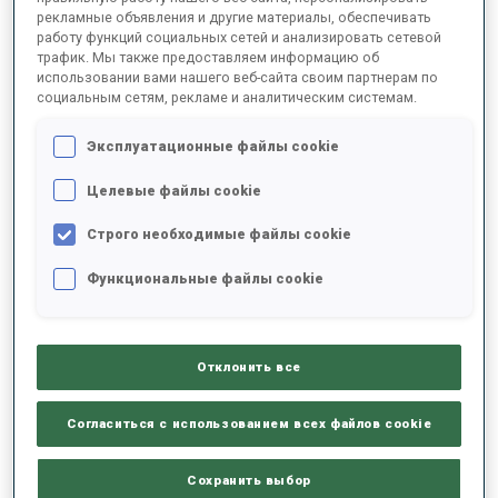
рекламные объявления и другие материалы, обеспечивать
работу функций социальных сетей и анализировать сетевой
трафик. Мы также предоставляем информацию об
2025/2026
использовании вами нашего веб-сайта своим партнерам по
социальным сетям, рекламе и аналитическим системам.
Эксплуатационные файлы cookie
РЕЗУЛЬТАТЫ - СРЕДНЕЕ ЗНАЧЕНИЕ
Целевые файлы cookie
Строго необходимые файлы cookie
ЛЫЖНЫЙ ХОД - ОТСТАВАНИЕ ОТ ЛИДЕРА
-
Данных нет
Функциональные файлы cookie
СТРЕЛЬБА ЛЕЖА
-
Данных нет
Отклонить все
СТРЕЛЬБА СТОЯ
-
Согласиться с использованием всех файлов cookie
Данных нет
Сохранить выбор