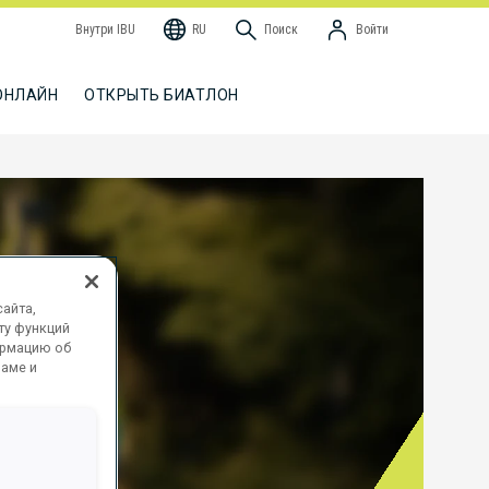
Внутри IBU
RU
Поиск
Войти
ОНЛАЙН
ОТКРЫТЬ БИАТЛОН
айта,
ту функций
ормацию об
ламе и