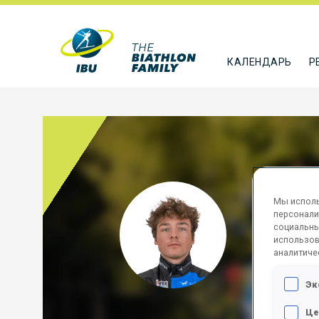
КАЛЕНДАРЬ
Р
TIIS
Мы исполь
персонали
социальны
EST
использов
аналитиче
ПОДПИСА
Эк
Це