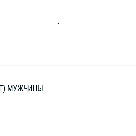
-
-
ST) МУЖЧИНЫ