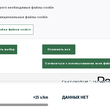
рого необходимые файлы cookie
нкциональные файлы cookie
татистика
Результаты и зачеты
Обз
ойки файлов cookie
ть выбор
Отклонить все
Согласиться с использованием всех фай
РЕЗУЛЬТАТЫ - ТЕНДЕН
+25 s/km
ДАННЫХ НЕТ