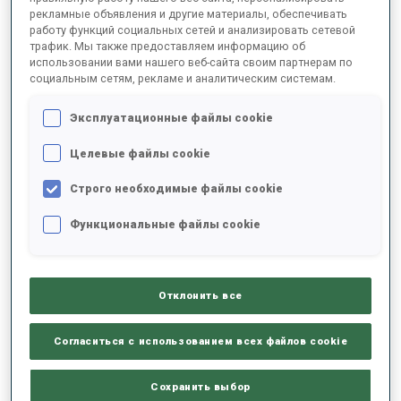
рекламные объявления и другие материалы, обеспечивать
работу функций социальных сетей и анализировать сетевой
трафик. Мы также предоставляем информацию об
2025/2026
использовании вами нашего веб-сайта своим партнерам по
социальным сетям, рекламе и аналитическим системам.
Эксплуатационные файлы cookie
РЕЗУЛЬТАТЫ - СРЕДНЕЕ ЗНАЧЕНИЕ
Целевые файлы cookie
Строго необходимые файлы cookie
ЛЫЖНЫЙ ХОД - ОТСТАВАНИЕ ОТ ЛИДЕРА
-
Данных нет
Функциональные файлы cookie
СТРЕЛЬБА ЛЕЖА
-
Данных нет
Отклонить все
СТРЕЛЬБА СТОЯ
-
Согласиться с использованием всех файлов cookie
Данных нет
Сохранить выбор