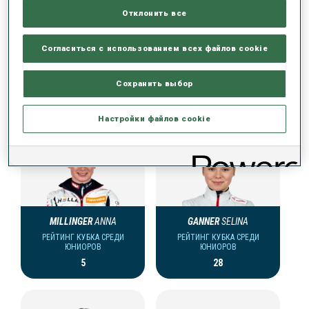
Отклонить все
Согласиться с использованием всех файлов cookie
КОМАНДА КУБКА СРЕДИ ЮНИОРОВ (AUT)
ЖЕНЩИНЫ
Сохранить выбор
Настройки файлов cookie
MILLINGER
ANNA
GANNER
SELINA
РЕЙТИНГ КУБКА СРЕДИ
РЕЙТИНГ КУБКА СРЕДИ
ЮНИОРОВ
ЮНИОРОВ
5
28