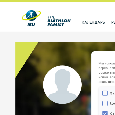
КАЛЕНДАРЬ
Р
Мы исполь
персонали
SLET
социальны
использов
аналитиче
GRL
Эк
ПОДПИСА
Це
Ст