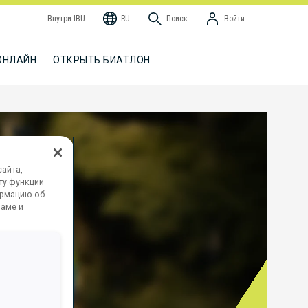
Внутри IBU
RU
Поиск
Войти
ОНЛАЙН
ОТКРЫТЬ БИАТЛОН
айта,
ту функций
ормацию об
ламе и