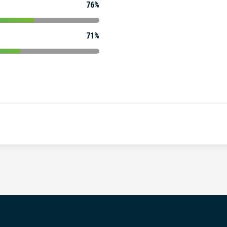
76%
71%