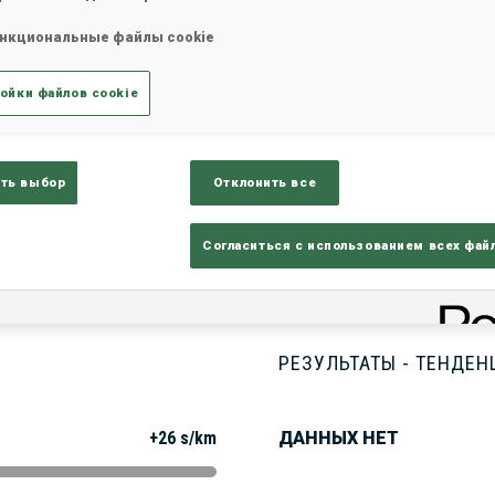
нкциональные файлы cookie
татистика
Результаты и зачеты
Обз
ойки файлов cookie
ть выбор
Отклонить все
Согласиться с использованием всех фай
РЕЗУЛЬТАТЫ - ТЕНДЕН
+26 s/km
ДАННЫХ НЕТ