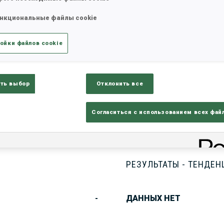
нкциональные файлы cookie
татистика
Результаты и зачеты
Обз
ойки файлов cookie
ть выбор
Отклонить все
Согласиться с использованием всех фай
РЕЗУЛЬТАТЫ - ТЕНДЕН
-
ДАННЫХ НЕТ