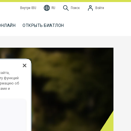
Внутри IBU
RU
Поиск
Войти
ОНЛАЙН
ОТКРЫТЬ БИАТЛОН
айта,
ту функций
ормацию об
ламе и