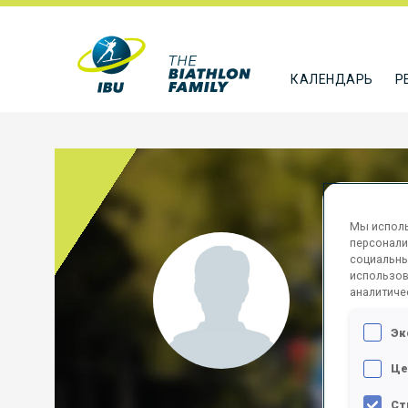
КАЛЕНДАРЬ
Р
Мы исполь
персонали
REMO
социальны
использов
аналитиче
FRA
Эк
ПОДПИСА
Це
Ст