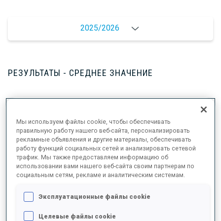
2025/2026
РЕЗУЛЬТАТЫ - СРЕДНЕЕ ЗНАЧЕНИЕ
ЛЫЖНЫЙ ХОД - ОТСТАВАНИЕ ОТ ЛИДЕРА
+5.8 s/km
Мы используем файлы cookie, чтобы обеспечивать
правильную работу нашего веб-сайта, персонализировать
СТРЕЛЬБА ЛЕЖА
73%
рекламные объявления и другие материалы, обеспечивать
работу функций социальных сетей и анализировать сетевой
трафик. Мы также предоставляем информацию об
СТРЕЛЬБА СТОЯ
53%
использовании вами нашего веб-сайта своим партнерам по
социальным сетям, рекламе и аналитическим системам.
Эксплуатационные файлы cookie
РЕЗУЛЬТАТЫ - ТЕНДЕНЦИЯ
Целевые файлы cookie