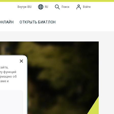
Внутри IBU
RU
Поиск
Войти
ОНЛАЙН
ОТКРЫТЬ БИАТЛОН
айта,
ту функций
ормацию об
ламе и