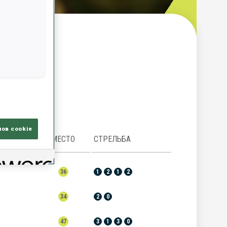
ор
лов cookie
МЕСТО
СТРЕЛЬБА
36
1
2
1
2
34
2
0
47
3
1
3
0