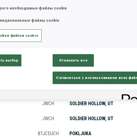
рого необходимые файлы cookie
нкциональные файлы cookie
татистика
Результаты и зачеты
Обз
ойки файлов cookie
ть выбор
Отклонить все
Согласиться с использованием всех фай
КУБОК
МЕСТО ПРОВЕДЕНИЯ
JWCH
SOLDIER HOLLOW, UT
JWCH
SOLDIER HOLLOW, UT
BTJCEUCH
POKLJUKA