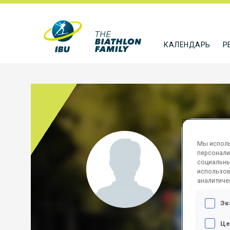
КАЛЕНДАРЬ
Р
Мы исполь
PAVL
персонали
социальны
RUS
использов
аналитиче
ПОДПИСА
Эк
Це