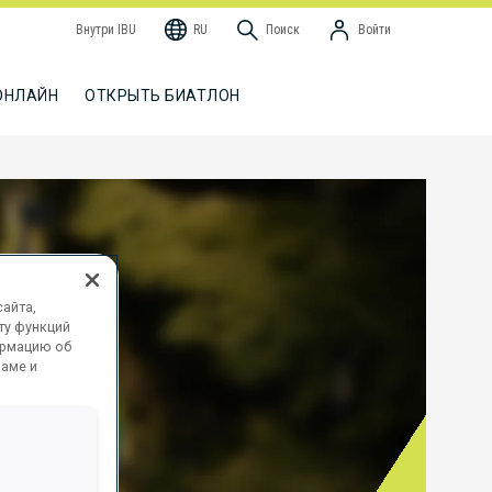
Внутри IBU
RU
Поиск
Войти
ОНЛАЙН
ОТКРЫТЬ БИАТЛОН
айта,
ту функций
ормацию об
ламе и